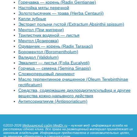
Горечавка — корень (Radix Gentianae)
Настойка мяты перечной
Золототысячник — трава (Herba Centaurii)
Капли зубные
Экстракт полыни густой (Extractum Absinthii spissum)
Ментол (При мигрени)
Трилистник водяной — листья
Ментол (Дозировка)
Одуванчик — корень (Radix Taraxaci)
Бороментол (Boromentholum)
Валидол (Validolum)
Эвкалипт — листья (Folia Eucalypti)
Горчица — семена (Semina Sinapis)
Сложноперцовый линимент
Масло терпентинное очищенное (Oleum Terebinthinae
rectificatum)
Средства, содержащие дихлордиэтилсульфид и другие
вещества кожно-нарывного действия
Антипсориатикум (Antipsoriaticum)
©2010-2026
Медицинский сайт MedDr.ru
– нужная мед. информация всегда на
расстоянии одного клика. Все права на размещенный материал принадлежат их
законным владельцам. Информация предоставлена в ознакомительных целях,
за лечением обратитесь к специалистам.