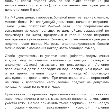
Больной слегка втирает мазь во все очаги поражения (по
направлению роста волос), за исключением век, один раз в
день в течение 6 дней.
На 7-й день делают перерыв; больной получает ванну с мылом,
меняет белье. На следующий день вновь начинают втирания.
Такие циклы повторяют 2—3—4 раза. Если псориатические
высыпания исчезают раньше, то дальнейших смазываний не
производят. На кисти, предплечья и голени после втирания
накладывают сухие повязки (бинты), которые меняют один раз в
неделю после ванны. На резко инфильтрированные бляшки
можно после смазывания накладывать вощаную бумагу.
Особо чувствительные участки кожи (область подмышечных
впадин, под молочными железами у женщин, паховую и
анальную область) смазывать не рекомендуется. Лечение
псориазином должно проводиться под наблюдением врача. До
и во время лечения (один раз в неделю) производят
исследование крови и мочи. При смазывании очагов поражений
на лице и волосистой части головы следует не допускать
попадания мази на веки и в глаза.
Применение псориазина противопоказано при поражениях
паренхимы печени и почек; мазь нельзя наносить на мокнущие
участки кожи. Нельзя применять также псориазин, если наряду
с псориатическими высыпаниями имеются явления