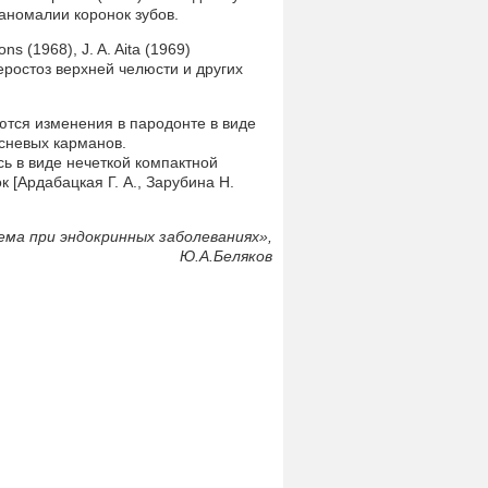
 аномалии коронок зубов.
ns (1968), J. A. Aita (1969)
ростоз верхней челюсти и других
тся изменения в пародонте в виде
есневых карманов.
ь в виде нечеткой компактной
[Ардабацкая Г. А., Зарубина Н.
ма при эндокринных заболеваниях»,
Ю.А.Беляков