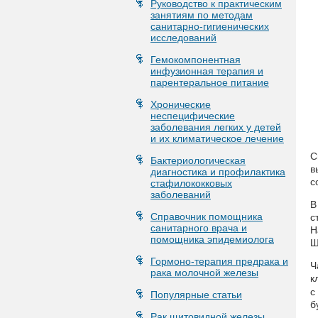
Руководство к практическим
занятиям по методам
санитарно-гигиенических
исследований
Гемокомпонентная
инфузионная терапия и
парентеральное питание
Хронические
неспецифические
заболевания легких у детей
и их климатическое лечение
С
Бактериологическая
в
диагностика и профилактика
с
стафилококковых
заболеваний
В
Справочник помощника
с
санитарного врача и
Н
помощника эпидемиолога
Ш
Гормоно-терапия предрака и
Ч
рака молочной железы
к
с
Популярные статьи
б
Рак щитовидной железы