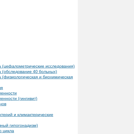
а (цефалометрические исследования)
 (обследование 40 больных)
 (физиологическая и биохимическая
ля
менности
енности (гингивит)
нов
ктерий и климактерические
чный гипогонадизм)
о цикла