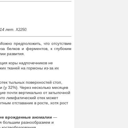
14 лет.
.
Х2250
Можно предположить, что отсутствие
за белков и ферментов, к глубоким
ии развития.
ция коры надпочечников не
их тканей на гормоны из-за их
тек тыльных поверхностей стоп,
и (у 32%). Через несколько месяцев
щие почти вертикально от затылочной
, что лимфатический отек может
етным отставание в росте, хотя рост
щие врожденные аномалии
—
ся большим разнообразием и
о костеобразования.