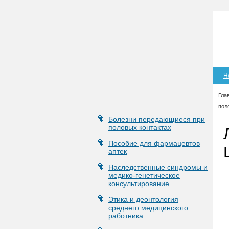
Н
Гла
пол
Болезни передающиеся при
половых контактах
Пособие для фармацевтов
аптек
Наследственные синдромы и
медико-генетическое
консультирование
Этика и деонтология
среднего медицинского
работника