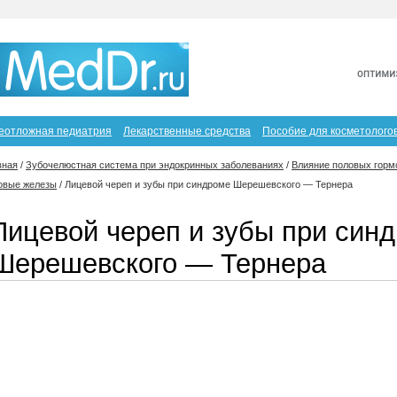
еотложная педиатрия
Лекарственные средства
Пособие для косметолого
вная
/
Зубочелюстная система при эндокринных заболеваниях
/
Влияние половых горм
овые железы
/
Лицевой череп и зубы при синдроме Шерешевского — Тернера
Лицевой череп и зубы при син
Шерешевского — Тернера