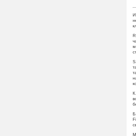
И
н
к
R
ч
м
с
S
т
т
н
к
К
в
б
Б
F
с
М