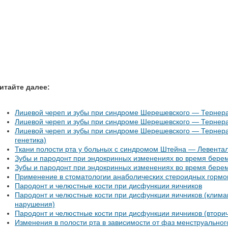
итайте далее:
Лицевой череп и зубы при синдроме Шерешевского — Тернер
Лицевой череп и зубы при синдроме Шерешевского — Тернера
Лицевой череп и зубы при синдроме Шерешевского — Тернера
генетика)
Ткани полости рта у больных с синдромом Штейна — Левента
Зубы и пародонт при эндокринных изменениях во время бере
Зубы и пародонт при эндокринных изменениях во время берем
Применение в стоматологии анаболических стероидных гормо
Пародонт и челюстные кости при дисфункции яичников
Пародонт и челюстные кости при дисфункции яичников (клима
нарушения)
Пародонт и челюстные кости при дисфункции яичников (втори
Изменения в полости рта в зависимости от фаз менструальног