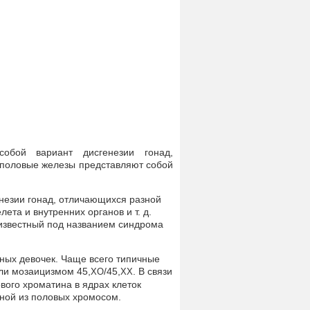
обой вариант дисгенезии гонад,
половые железы представляют собой
незии гонад, отличающихся разной
ета и внутренних органов и т. д.
 известный под названием синдрома
ных девочек. Чаще всего типичные
ли мозаицизмом 45,
/45,
. В связи
ХО
ХХ
вого хроматина в ядрах клеток
дной из половых хромосом.