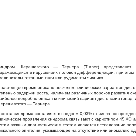
индром Шерешевского — Тернера (Turner) представляет с
ыражающийся в нарушениях половой дифференциации, при этом 
оединительнотканные тяжи или рудименты яичника.
 настоящее время описано несколько клинических вариантов дисге
тепенью задержки роста, наличием различных пороков развития скел
аиболее подробно описан клинический вариант дисгенезии гонад,
ерешевского — Тернера.
астота синдрома составляет в среднем 0,03% от числа новорожден
линические проявления синдрома связывают с кариотипом 45,
и
ХО
 этим важным диагностическим тестом является исследование поло
уккального эпителия, указывающее на отсутствие или аномалию о