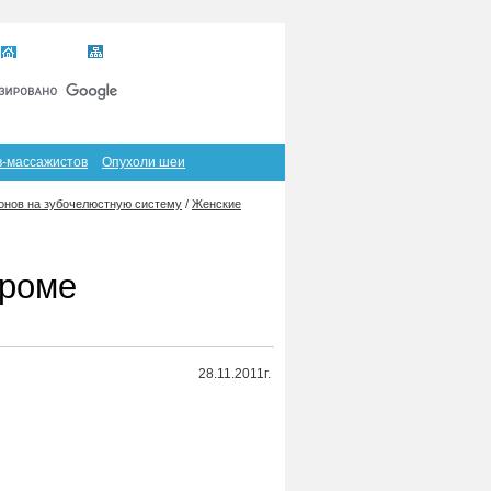
Главная
Карта сайта
RSS
в-массажистов
Опухоли шеи
онов на зубочелюстную систему
/
Женские
дроме
28.11.2011г.