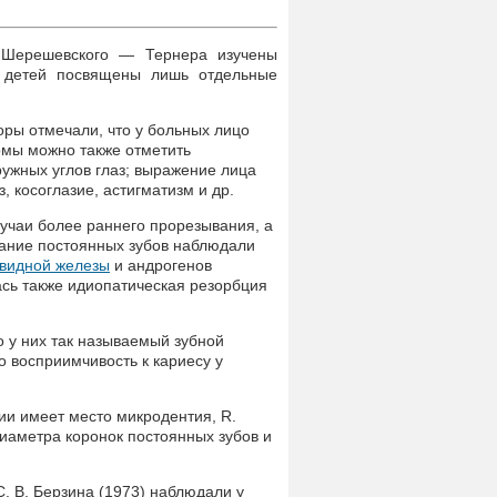
 Шерешевского — Тернера изучены
 у детей посвящены лишь отдельные
вторы отмечали, что у больных лицо
омы можно также отметить
ужных углов глаз; выражение лица
, косоглазие, астигматизм и др.
 случаи более раннего прорезывания, а
вание постоянных зубов наблюдали
видной железы
и андрогенов
сь также идиопатическая резорбция
то у них так называемый зубной
о восприимчивость к кариесу у
нии имеет место микродентия, R.
диаметра коронок постоянных зубов и
 С. В. Берзина (1973) наблюдали у