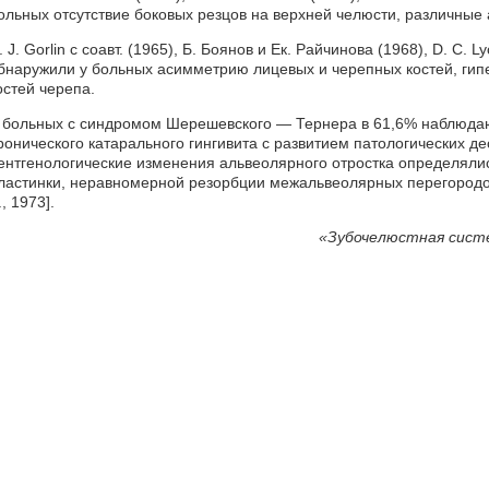
ольных отсутствие боковых резцов на верхней челюсти, различные
. J. Gorlin с соавт. (1965), Б. Боянов и Ек. Райчинова (1968), D. С. Lyo
бнаружили у больных асимметрию лицевых и черепных костей, гипе
остей черепа.
 больных с синдромом Шерешевского — Тернера в 61,6% наблюдаю
ронического катарального гингивита с развитием патологических д
ентгенологические изменения альвеолярного отростка определялис
ластинки, неравномерной резорбции межальвеолярных перегородок 
., 1973].
«Зубочелюстная систе