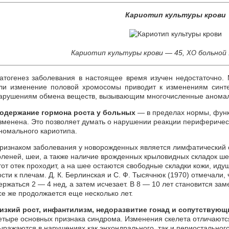
Кариотип культуры крови
Кариотип культуры крови — 45,
больной 
ХО
атогенез заболевания в настоящее время изучен недостаточно. 
ли изменение половой хромосомы приводит к изменениям синте
арушениям обмена веществ, вызывающим многочисленные аномал
одержание гормона роста у больных
— в пределах нормы, функ
зменена. Это позволяет думать о нарушении реакции периферическ
номального кариотипа.
ризнаком заболевания у новорожденных является лимфатический о
оленей, шеи, а также наличие врожденных крыловидных складок ше
тот отек проходит, а на шее остаются свободные складки кожи, иду
ости к плечам. Д. К. Берлинская и С. Ф. Тысячнюк (1970) отмечали
ержаться 2 — 4 нед, а затем исчезает. В 8 — 10 лет становится зам
се же продолжается еще несколько лет.
изкий рост, инфантилизм, недоразвитие гонад и сопутствую
етыре основных признака синдрома. Изменения скелета отличают
ыражаются в нарушениях как энхондрального, так и периостальног