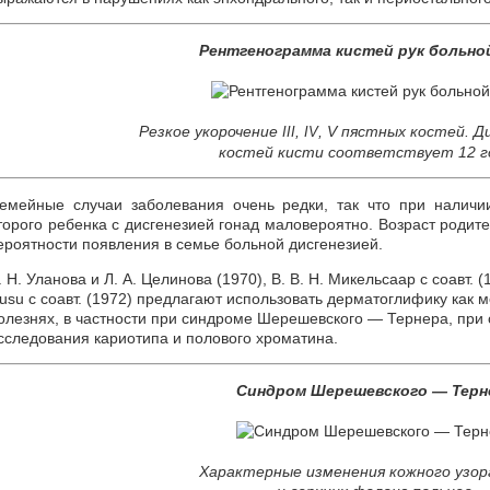
Рентгенограмма кистей рук больно
Резкое укорочение
,
, V пястных костей. 
III
IV
костей кисти соответствует 12 г
емейные случаи заболевания очень редки, так что при налич
торого ребенка с дисгенезией гонад маловероятно. Возраст родит
ероятности появления в семье больной дисгенезией.
. Н. Уланова и Л. А. Целинова (1970), В. В. Н. Микельсаар с соавт. (19
usu с соавт. (1972) предлагают использовать дерматоглифику как
олезнях, в частности при синдроме Шерешевского — Тернера, при 
сследования кариотипа и полового хроматина.
Синдром Шерешевского — Терн
Характерные изменения кожного узор