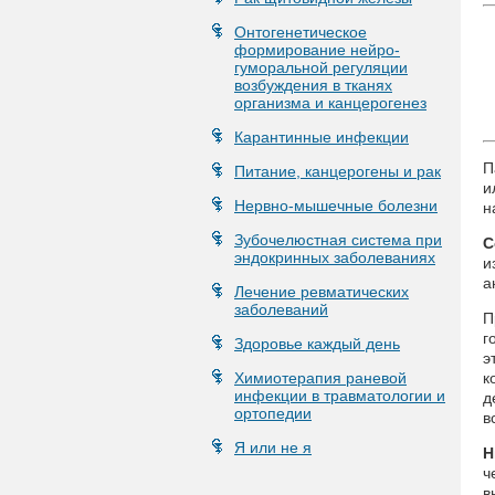
Онтогенетическое
формирование нейро-
гуморальной регуляции
возбуждения в тканях
организма и канцерогенез
Карантинные инфекции
П
Питание, канцерогены и рак
и
Нервно-мышечные болезни
н
Зубочелюстная система при
С
эндокринных заболеваниях
и
а
Лечение ревматических
заболеваний
П
г
Здоровье каждый день
э
Химиотерапия раневой
к
инфекции в травматологии и
д
ортопедии
в
Я или не я
Н
ч
в