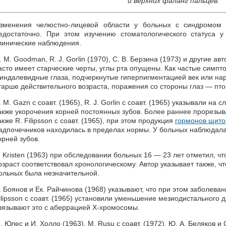
и верхних фаланг пальцев.
зменения челюстно-лицевой области у больных с синдромом
едостаточно. При этом изучению стоматологического статуса
линические наблюдения.
. М. Goodman, R. J. Gorlin (1970), С. В. Берзина (1973) и другие а
асто имеет старческие черты, углы рта опущены. Как частые симпт
индалевидные глаза, подчеркнутые гиперпигментацией век или нар
тарше действительного возраста, поражения со стороны глаз — птоз
. М. Gazn с соавт. (1965), R. J. Gorlin с соавт. (1965) указывали на
акже укорочения корней постоянных зубов. Более раннее прорезы
акже R. Filipsson с соавт. (1965), при этом продукция
гормонов щито
адпочечников находилась в пределах нормы. У больных наблюдала
орней зубов.
. Kristen (1963) при обследовании больных 16 — 23 лет отметил, ч
озраст соответствовал хронологическому. Автор указывает также, чт
ольных была незначительной.
. Боянов и Ек. Райчинова (1968) указывают, что при этом заболева
ilipsson с соавт. (1965) установили уменьшение мезиодистального 
вязывают это с аберрацией Х-хромосомы.
. Юлес и И. Холло (1963), М. Rusu с соавт. (1972), Ю. А. Беляков и