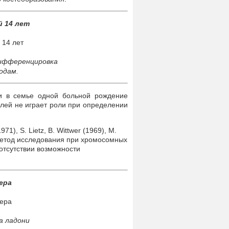
й 14 лет
Дифференцировка
одам.
ии в семье одной больной рождение
елей не играет роли при определении
71), S. Lietz, В. Wittwer (1969), М.
 метод исследования при хромосомных
отсутствии возможности
ера
а ладони