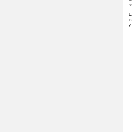
з
L
т
у