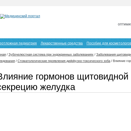
еотложная педиатрия
Лекарственные средства
Пособие для косметолого
вная
/
Зубочелюстная система при эндокринных заболеваниях
/
Заболевания щитовидн
ледования
/
Стоматологические проявления диффузно-токсического зоба
/
Влияние го
Влияние гормонов щитовидной
секрецию желудка