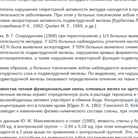
тепень нарушения секреторной активности желудка находится в пр
лительности заболевания. При этом у больных токсическим зобом 
изкая экскреторная активность поджелудочной железы [Курбатова Л. 
сламбеков Р. К., 1962; Quelen М. F., 1969, и др.].
ак, В. Г. Спиридонова (1968) при тиреотоксикозе у 1/3 больных вы
еятельности желудка. У 62% больных наблюдалось угнетение кисл
 43;% была выявлена ахлоргидрия. У 50% больных выявлено сниж
еятельности поджелудочной железы, нарушение кривых ферменто
испанкреатизма, а также нарушение инкреторной функции поджел
аким образом, у больных токсическим зобом наблюдаются значите
елудочного сока и поджелудочной железы. По-видимому, эти нару
оджелудочной железы оказывают определенное влияние на ткани 
звестна тесная функциональная связь слюнных желез со щит
люнные железы играют определенную роль в распаде тироксина и
ирозинйодиназы активно участвуют в обмене йода. Концентрация
й
онцентрацию его в плазме крови [Юдин Л. А, 1962; Fawcemm D, Kirk
риводит к изменению физико-химического состава слюны, при этом
о данным Ю. М. Максимовского и соавт. (1980), вязкость слюны у б
,09 ед, в контрольной группе — 3,94 ± 0,18 ед, при этом концентр
идкости в 2 раза выше по сравнению с контрольной группой. Это, п
нижению адсорбции на поверхности зубов органических веществ из