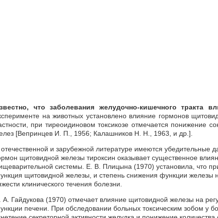
звестно, что заболевания желудочно-кишечного тракта в
ксперименте на животных установлено влияние гормонов щитови
астности, при тиреоидиновом токсикозе отмечается понижение с
елез [Вепринцев И. П., 1956; Калашников Н. Н., 1963, и др.].
 отечественной и зарубежной литературе имеются убедительные д
ормон щитовидной железы тироксин оказывает существенное влиян
ищеварительной системы. Е. В. Плицына (1970) установила, что пр
ункция щитовидной железы, и степень снижения функции железы н
яжести клинического течения болезни.
. А. Гайдукова (1970) отмечает влияние щитовидной железы на ре
ункции печени. При обследовании больных токсическим зобом у б
гнетение секреторной активности желудка и понижение количества 