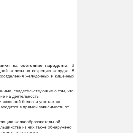
лияют на состояние пародонта.
В
дной железы на секрецию желудка. В
окоотделения желудочных и кишечных
анные, свидетельствующие о том, что
ие на деятельность
и язвенной болезни угнетается
аходится в прямой зависимости от
гуляцию желчеобразовательной
ольшинства из них также обнаружено
секрета или ахилия.