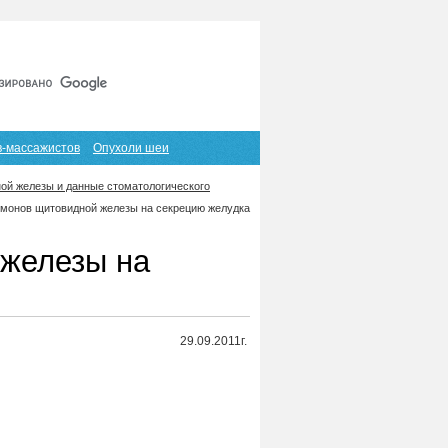
Главная
Карта сайта
RSS
в-массажистов
Опухоли шеи
ой железы и данные стоматологического
рмонов щитовидной железы на секрецию желудка
 железы на
29.09.2011г.