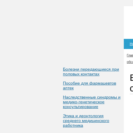
Н
Гла
обс
Болезни передающиеся при
половых контактах
Пособие для фармацевтов
аптек
Наследственные синдромы и
медико-генетическое
консультирование
Этика и деонтология
среднего медицинского
работника