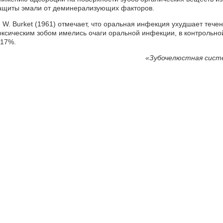
ащиты эмали от деминерализующих факторов.
. W. Burket (1961) отмечает, что оральная инфекция ухудшает тече
оксическим зобом имелись очаги оральной инфекции, в контрольн
 17%.
«Зубочелюстная систе