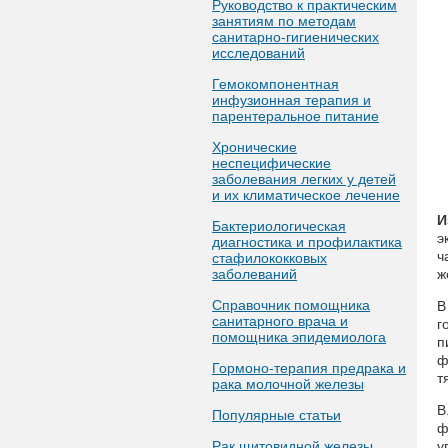
Руководство к практическим
занятиям по методам
санитарно-гигиенических
исследований
Гемокомпонентная
инфузионная терапия и
парентеральное питание
Хронические
неспецифические
заболевания легких у детей
и их климатическое лечение
И
Бактериологическая
э
диагностика и профилактика
ч
стафилококковых
заболеваний
ж
Справочник помощника
В
санитарного врача и
г
помощника эпидемиолога
п
ф
Гормоно-терапия предрака и
т
рака молочной железы
В
Популярные статьи
ф
Рак щитовидной железы
у