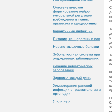
Онтогенетическое
С
формирование нейро-
д
гуморальной регуляции
н
возбуждения в тканях
И
организма и канцерогенез
Т
Карантинные инфекции
д
у
Питание, канцерогены и рак
д
Нервно-мышечные болезни
д
Зубочелюстная система при
Т
эндокринных заболеваниях
ж
п
Лечение ревматических
заболеваний
И
с
Здоровье каждый день
т
Химиотерапия раневой
к
инфекции в травматологии и
п
ортопедии
П
Я или не я
0
ж
с