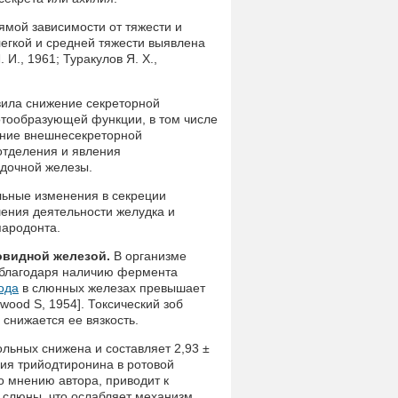
ямой зависимости от тяжести и
легкой и средней тяжести выявлена
И., 1961; Туракулов Я. X.,
явила снижение секреторной
отообразующей функции, в том числе
ение внешнесекреторной
отделения и явления
удочной железы.
льные изменения в секреции
шения деятельности желудка и
пародонта.
овидной железой.
В организме
 благодаря наличию фермента
ода
в слюнных железах превышает
wood S, 1954]. Токсический зоб
 снижается ее вязкость.
ольных снижена и составляет 2,93 ±
ация трийодтиронина в ротовой
о мнению автора, приводит к
 слюны, что ослабляет механизм