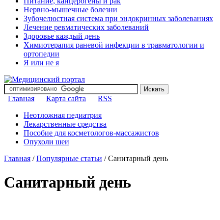
Питание, канцерогены и рак
Нервно-мышечные болезни
Зубочелюстная система при эндокринных заболеваниях
Лечение ревматических заболеваний
Здоровье каждый день
Химиотерапия раневой инфекции в травматологии и
ортопедии
Я или не я
Главная
Карта сайта
RSS
Неотложная педиатрия
Лекарственные средства
Пособие для косметологов-массажистов
Опухоли шеи
Главная
/
Популярные статьи
/
Санитарный день
Санитарный день