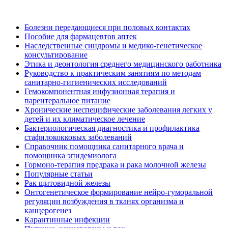
Болезни передающиеся при половых контактах
Пособие для фармацевтов аптек
Наследственные синдромы и медико-генетическое
консультирование
Этика и деонтология среднего медицинского работника
Руководство к практическим занятиям по методам
санитарно-гигиенических исследований
Гемокомпонентная инфузионная терапия и
парентеральное питание
Хронические неспецифические заболевания легких у
детей и их климатическое лечение
Бактериологическая диагностика и профилактика
стафилококковых заболеваний
Справочник помощника санитарного врача и
помощника эпидемиолога
Гормоно-терапия предрака и рака молочной железы
Популярные статьи
Рак щитовидной железы
Онтогенетическое формирование нейро-гуморальной
регуляции возбуждения в тканях организма и
канцерогенез
Карантинные инфекции