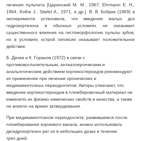
лечения пульпита [Царинский М. М., 1967; Ehrmann Е. Н.,
1964; Kothe J., Stiefel А., 1971, и др.]. В. В. Бобрик (1969) в
эксперименте установила, что введение малых доз
гидрокортизона в обычных условиях не оказывает
существенного влияния на гистоморфологию пульпы зубов,
но в условиях острой гипоксии оказывает положительное
действие.
Б. Дачев и К. Горанов (1972) в связи с
противовоспалительным, антиаллергическим и
анальгетическим действием кортикостероидов рекомендуют
их применение при лечении хронических и
медикаментозных периодонтитов. Авторы отмечают, что
введение кортикостероидов в пломбировочный материал не
изменяло их физико-химических свойств и качества, а также
не влияло на время затвердевания.
При медикаментозном периодонтите, развившемся после
пломбирования корневого канала, можно использовать
дегидрокортизон per os в небольших дозах в течение
трех дней.