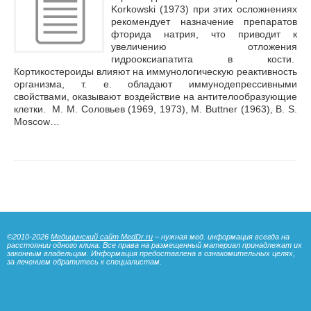
Korkowski (1973) при этих осложнениях
рекомендует назначение препаратов
фторида натрия, что приводит к
увеличению отложения
гидрооксиапатита в кости.
Кортикостероиды влияют на иммунологическую реактивность
организма, т. е. обладают иммунодепрессивными
свойствами, оказывают воздействие на антителообразующие
клетки. М. М. Соловьев (1969, 1973), М. Buttner (1963), В. S.
Moscow…
©2010-2026
Медицинский сайт MedDr.ru
– нужная мед. информация всегда на
расстоянии одного клика. Все права на размещенный материал принадлежат их
законным владельцам. Информация предоставлена в ознакомительных целях,
за лечением обратитесь к специалистам.