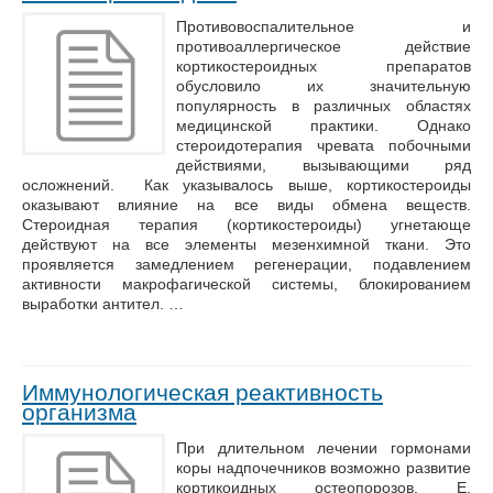
Противовоспалительное и
противоаллергическое действие
кортикостероидных препаратов
обусловило их значительную
популярность в различных областях
медицинской практики. Однако
стероидотерапия чревата побочными
действиями, вызывающими ряд
осложнений. Как указывалось выше, кортикостероиды
оказывают влияние на все виды обмена веществ.
Стероидная терапия (кортикостероиды) угнетающе
действуют на все элементы мезенхимной ткани. Это
проявляется замедлением регенерации, подавлением
активности макрофагической системы, блокированием
выработки антител. …
Иммунологическая реактивность
организма
При длительном лечении гормонами
коры надпочечников возможно развитие
кортикоидных остеопорозов. Е.