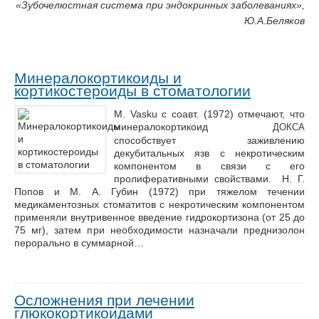
«Зубочелюстная система при эндокринных заболеваниях»,
Ю.А.Беляков
Минералокортикоиды и
кортикостероиды в стоматологии
М. Vasku с соавт. (1972) отмечают, что
минералокортикоид
ДОКСА
способствует заживлению
декубитальных язв с некротическим
компонентом в связи с его
пролиферативными свойствами. Н. Г.
Попов и М. А. Губин (1972) при тяжелом течении
медикаментозных стоматитов с некротическим компонентом
применяли внутривенное введение гидрокортизона (от 25 до
75 мг), затем при необходимости назначали преднизолон
перорально в суммарной…
Осложнения при лечении
глюкокортикоидами