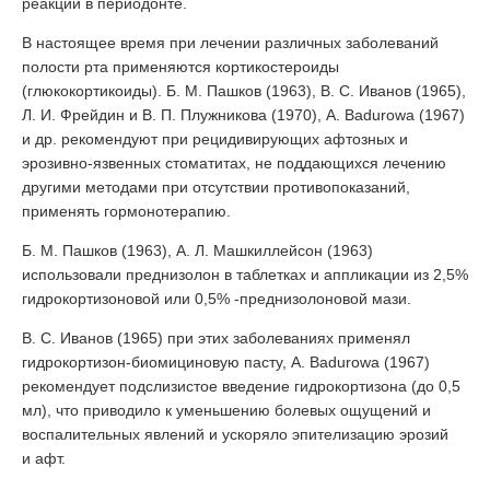
реакций в периодонте.
В настоящее время при лечении различных заболеваний
полости рта применяются кортикостероиды
(глюкокортикоиды). Б. М. Пашков (1963), В. С. Иванов (1965),
Л. И. Фрейдин и В. П. Плужникова (1970), A. Badurowa (1967)
и др. рекомендуют при рецидивирующих афтозных и
эрозивно-язвенных стоматитах, не поддающихся лечению
другими методами при отсутствии противопоказаний,
применять гормонотерапию.
Б. М. Пашков (1963), A. Л. Машкиллейсон (1963)
использовали преднизолон в таблетках и аппликации из 2,5%
гидрокортизоновой или 0,5% -преднизолоновой мази.
В. С. Иванов (1965) при этих заболеваниях применял
гидрокортизон-биомициновую пасту, A. Badurowa (1967)
рекомендует подслизистое введение гидрокортизона (до 0,5
мл), что приводило к уменьшению болевых ощущений и
воспалительных явлений и ускоряло эпителизацию эрозий
и афт.