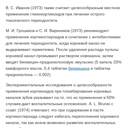
В. С. Иванов (1973) также считает целесообразным местное
применение глюкокортикоидов при лечении острого
токсического периодонтита.
М. И. Грошиков и С. И. Вареников (1973) рекомендуют
применение кортикостероидов в сочетании с антибиотиками
для лечения периодонтита, когда корневой канал не
выдерживает герметизма. После удаления распада пульпы
корневой канал промывают раствором новокаина, затем
вводят биомицин-преднизолоновую эмульсию (5 капель 20%
камфорного масла, 0,4 таблетки
биомицина
и таблетка
преднизолона — 0,002).
Экспериментальные исследования о целесообразности
применения кортикоидов при пломбировании корневых
каналов зубов указывают на то, что их применение в 50%
случаев дает воспалительные осложнения. A. L. Brunei с
соавт. (1974) отмечают, что при содержании в пасте
кортикостероида следует избегать переполнения корневого
канала, так как иначе возможно развитие воспалительных