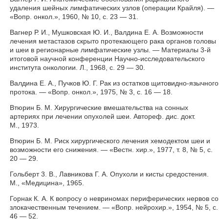
удаления шейных лимфатических узлов (операции Крайля). —
«Вопр. онкол.», 1960, № 10, с. 23 — 31.
Вагнер Р. И., Мушковская Ю. И., Валдина Е. А. Возможности
лечения метастазов скрыто протекающего рака органов головы
и шеи в регионарные лимфатические узлы. — Материалы 3-й
итоговой научной конференции Научно-исследовательского
института онкологии. Л., 1968, с. 29 — 30.
Валдина Е. А., Пучков Ю. Г. Рак из остатков щитовидно-язычного
протока. — «Вопр. онкол.», 1975, № 3, с. 16 — 18.
Втюрин Б. М. Хирургические вмешательства на сонных
артериях при лечении опухолей шеи. Автореф. дис. докт.
М., 1973.
Втюрин Б. М. Риск хирургического лечения хемодектом шеи и
возможности его снижения. — «Вестн. хир.», 1977, т. 8, № 5, с.
20 — 29.
Гольберт 3. В., Лавникова Г. А. Опухоли и кисты средостения.
М., «Медицина», 1965.
Горнак К. А. К вопросу о невриномах периферических нервов со
злокачественным течением. — «Вопр. нейрохир.», 1954, № 5, с.
46 — 52.