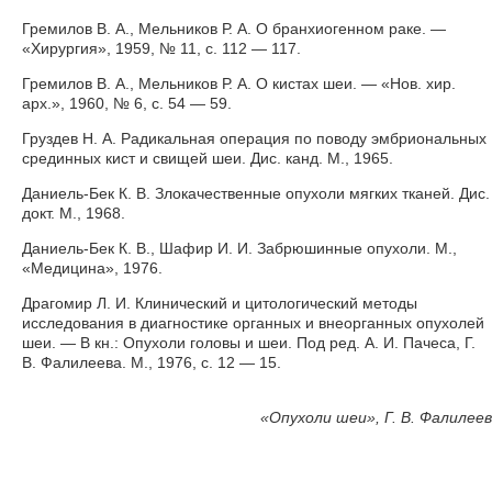
Гремилов В. А., Мельников Р. А. О бранхиогенном раке. —
«Хирургия», 1959, № 11, с. 112 — 117.
Гремилов В. А., Мельников Р. А. О кистах шеи. — «Нов. хир.
арх.», 1960, № 6, с. 54 — 59.
Груздев Н. А. Радикальная операция по поводу эмбриональных
срединных кист и свищей шеи. Дис. канд. М., 1965.
Даниель-Бек К. В. Злокачественные опухоли мягких тканей. Дис.
докт. М., 1968.
Даниель-Бек К. В., Шафир И. И. Забрюшинные опухоли. М.,
«Медицина», 1976.
Драгомир Л. И. Клинический и цитологический методы
исследования в диагностике органных и внеорганных опухолей
шеи. — В кн.: Опухоли головы и шеи. Под ред. А. И. Пачеса, Г.
В. Фалилеева. М., 1976, с. 12 — 15.
«
Опухоли шеи», Г. В. Фалилеев