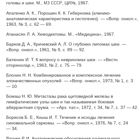
головы и шеи. М.,
, ЦИУв, 1967.
МЗ
СССР
Апатенко А. К., Порошин К. К. Гибернома (клинико-
анатомическая характеристика и гистогенез). — «Вопр. онкол.»,
1963, № 3, с. 62 — 69.
Атанасян Л. А. Хемодектомы. М., «Медицина», 1967.
Барков Д. А., Кричевский А. Л. О глубоких липомах шеи. —
«Вопр. онкол.», 1961, № 9, с. 89 — 92.
Батюнин И. Т. К вопросу о невриномах шеи. — «Вестн.
оторинолар.», 1963, № 2, с. 75 — 79.
Блохин Н. Н. Комбинированное и комплексное лечение
злокачественных опухолей. — «Вопр. онкол.», 1973, № 1, с. 3
— 10.
Бомаш Н. Ю. Метастазы рака щитовидной железы в
лимфатические узлы шеи и так называемая боковая
аберрантная струма. — «Арх. пат.», 1972, т. 34, № 7, с. 37 — 42.
Борисов Б. Е., Кныш И. Т. Течение и исходы лечения
синовиальной саркомы. — «Вопр. онкол.», 1976, № 7, с. 24
— 34.
Вагнер Р. И. Анатомические обоснования радикального