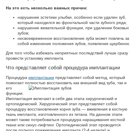
На это есть несколько важных причин:
нарушение эстетики улыбки, особенно если удален зуб,
который находился во фронтальной части зубного ряда;
нарушение жевательной функции, при удалении боковых
зубов;
несвоевременное восстановление зуба может повлечь за
собой изменение положения зубов, появление щербинок.
Для того чтобы избежать неприятных последствий лучше сразу
провести установку импланта.
Что представляет собой процедура имплантации
Процедура
имплантации
представляет собой метод, который
помогает полностью восстановить как внешний вид
зуба, так и
его
функции.
Имплантация включает в себя два этапа хирургический и
ортопедический. Хирургический этап представляет собой
процедуру восстановления корня зуба — вживления в костную
ткань импланта, изготовленного из титана. На данном этапе
может также потребоваться процедура наращивания костной
ткани или синус-лифтинг. Ортопедический этап проводится
после полного приживления импланта (2-4 недели) и