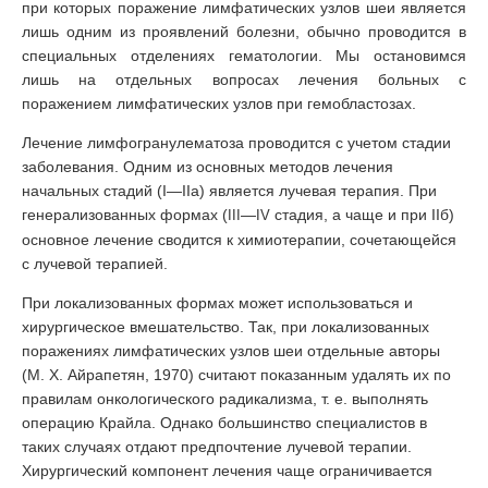
при которых поражение лимфатических узлов шеи является
лишь одним из проявлений болезни, обычно проводится в
специальных отделениях гематологии. Мы остановимся
лишь на отдельных вопросах лечения больных с
поражением лимфатических узлов при гемобластозах.
Лечение лимфогранулематоза проводится с учетом стадии
заболевания. Одним из основных методов лечения
начальных стадий (I—IIа) является лучевая терапия. При
генерализованных формах (
—
стадия, а чаще и при IIб)
III
IV
основное лечение сводится к химиотерапии, сочетающейся
с лучевой терапией.
При локализованных формах может использоваться и
хирургическое вмешательство. Так, при локализованных
поражениях лимфатических узлов шеи отдельные авторы
(М. X. Айрапетян, 1970) считают показанным удалять их по
правилам онкологического радикализма, т. е. выполнять
операцию Крайла. Однако большинство специалистов в
таких случаях отдают предпочтение лучевой терапии.
Хирургический компонент лечения чаще ограничивается