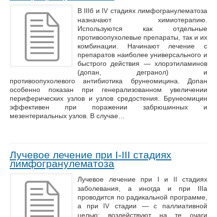
В IIIб и
стадиях лимфогранулематоза
IV
назначают химиотерапию.
Используются как отдельные
противоопухолевые препараты, так и их
комбинации. Начинают лечение с
препаратов наиболее универсального и
быстрого действия — хлорэтиламинов
(допан, дегранол) и
противоопухолевого антибиотика брунеомицина. Допан
особенно показан при генерализованном увеличении
периферических узлов и узлов средостения. Брунеомицин
эффективен при поражении забрюшинных и
мезентериальных узлов. В случае…
Лучевое лечение при I-III стадиях
лимфогранулематоза
Лучевое лечение при I и
стадиях
II
заболевания, а иногда и при IIIa
проводится по радикальной программе,
а при
стадии — с паллиативной
IV
целью: воздействуют на те очаги