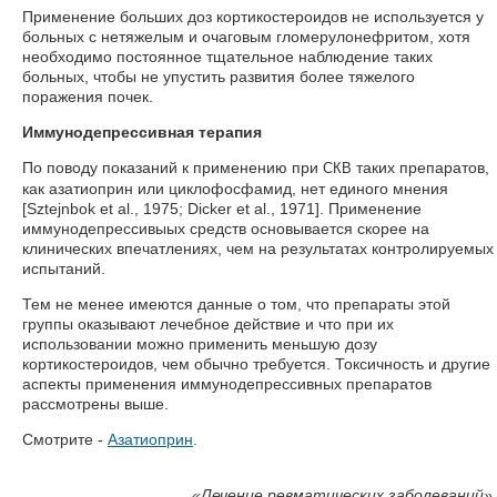
Применение больших доз кортикостероидов не используется у
больных с нетяжелым и очаговым гломерулонефритом, хотя
необходимо постоянное тщательное наблюдение таких
больных, чтобы не упустить развития более тяжелого
поражения почек.
Иммунодепрессивная терапия
По поводу показаний к применению при
таких препаратов,
СКВ
как азатиоприн или циклофосфамид, нет единого мнения
[Sztejnbok et al., 1975; Dicker et al., 1971]. Применение
иммунодепрессивыых средств основывается скорее на
клинических впечатлениях, чем на результатах контролируемых
испытаний.
Тем не менее имеются данные о том, что препараты этой
группы оказывают лечебное действие и что при их
использовании можно применить меньшую дозу
кортикостероидов, чем обычно требуется. Токсичность и другие
аспекты применения иммунодепрессивных препаратов
рассмотрены выше.
Смотрите -
Азатиоприн
.
«
Лечение ревматических заболеваний»,