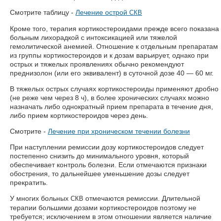
Смотрите таблицу -
Лечение острой
СКВ
Кроме того, терапия кортикостероидами прежде всего показана
больным лихорадкой с интоксикацией или тяжелой
гемолитической анемией. Отношение к отдельным препаратам
из группы кортикостероидов и к дозам варьирует, однако при
острых и тяжелых проявлениях обычно рекомендуют
преднизолон (или его эквивалент) в суточной дозе 40 — 60 мг.
В тяжелых острых случаях кортикостероиды применяют дробно
(не реже чем через 8 ч), в более хронических случаях можно
назначать либо однократный прием препарата в течение дня,
либо прием кортикостероидов через день.
Смотрите -
Лечение при хроническом течении болезни
При наступлении ремиссии дозу кортикостероидов следует
постепенно снизить до минимального уровня, который
обеспечивает контроль болезни. Если отмечаются признаки
обострения, то дальнейшее уменьшение дозы следует
прекратить.
У многих больных
отмечаются ремиссии. Длительной
СКВ
терапии большими дозами кортикостероидов поэтому не
требуется; исключением в этом отношении является наличие