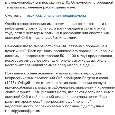
гломерулонефрита и поражения
. Осложнения стероидной
ЦНС
терапии и их лечение рассмотрены ниже.
Смотрите -
Токсические явления преднизолона
Особо важное значение имеет изменение резистентности к
инфекциям у таких больных и возникающие в связи с этим
трудности у некоторых больных в разграничении обострения
активной
от наслоившейся инфекции.
СКВ
Наиболее часто смертность при
связана с поражением
СКВ
почек и
. Если признаки органического поражения нервной
ЦНС
системы не поддаются терапии 50 — 100 мг/сут преднизолона,
некоторые авторы рекомендуют очень высокие дозы, около
нескольких сот миллиграммов преднизолона в день.
Показания к более активной терапии кортикостероидами
неврологических проявлений
обобщили Sergent и соавт.
СКВ
(1975). Общий тезис о том, что активность терапии следует
приспосабливать к тяжести заболевания, применим и к лечению
люпуснефрита. Есть указания на то, что почти у всех больных с
активной
в той или иной степени поражены почки. Риск
СКВ
развития хронической прогрессирующей почечной
недостаточности особенно велик у больных с диффузным
гломерулонефритом.