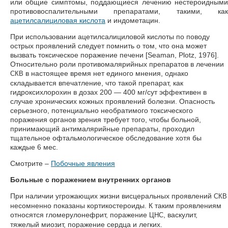
или общие симптомы, поддающиеся лечению нестероидными
противовоспалительными препаратами, такими, как
ацетилсалициловая кислота
и индометацин.
При использовании ацетилсалициловой кислоты по поводу
острых проявлений следует помнить о том, что она может
вызвать токсическое поражение печени [Seaman, Plotz, 1976].
Относительно роли противомалярийных препаратов в лечении
в настоящее время нет единого мнения, однако
СКВ
складывается впечатление, что такой препарат, как
гидроксихлорохин в дозах 200 — 400 мг/сут эффективен в
случае хронических кожных проявлений болезни. Опасность
серьезного, потенциально необратимого токсического
поражения органов зрения требует того, чтобы больной,
принимающий антималярийные препараты, проходил
тщательное офтальмологическое обследование хотя бы
каждые 6 мес.
Смотрите –
Побочные явления
Больные с поражением внутренних органов
При наличии угрожающих жизни висцеральных проявлений
СКВ
несомненно показаны кортикостероиды. К таким проявлениям
относятся гломерулонефрит, поражение
, васкулит,
ЦНС
тяжелый миозит, поражение сердца и легких.