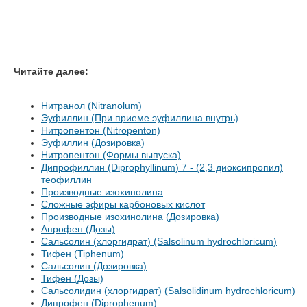
Читайте далее:
Нитранол (Nitranolum)
Эуфиллин (При приеме эуфиллина внутрь)
Нитропентон (Nitropenton)
Эуфиллин (Дозировка)
Нитропентон (Формы выпуска)
Дипрофиллин (Diprophyllinum) 7 - (2,3 диоксипропил)
теофиллин
Производные изохинолина
Сложные эфиры карбоновых кислот
Производные изохинолина (Дозировка)
Апрофен (Дозы)
Сальсолин (хлоргидрат) (Salsolinum hydrochloricum)
Тифен (Tiphenum)
Сальсолин (Дозировка)
Тифен (Дозы)
Сальсолидин (хлоргидрат) (Salsolidinum hydrochloricum)
Дипрофен (Diprophenum)