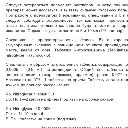
Следует остерегаться попадания растворов на кожу, так как
препарат может всосаться и вызвать сильную головную боль.
При работе с препаратом (переливании, отвешивании и т. п.)
следует соблюдать осторожность, так как может произойти
взрыв, если значительное количество будет пролито и спирт
испарится. Форма выпуска: склянки по 5 и 10 мл (1% раствор).
Сохраняют с предосторожностью (список Б) в хорошо
закупоренных склянках в защищенном от света прохладном
месте, вдали от огня. Таблетки нитроглицерина (Tabulettae
nitroglycerini) (список Б).
Специальным образом изготовленные таблетки, содержащие по
0,0005 г (0,5 мг) нитроглицерина. Общий вес таблетки с
наполнителями (сахар, глюкоза, крахмал) равен 0,027 г.
Назначают по У%—1 таблетке на прием. Таблетку держат под
языком до полного рассасывания.
Rp. Nitroglycerini soluti 5,0
. По 1—2 капли на прием (под язык на кусочке сахара).
DS
Rp. Nitroglycerin! 0,0005
D. t. d. N. 10 in tabul.
S. По 1 таблетке на прием (под язык).