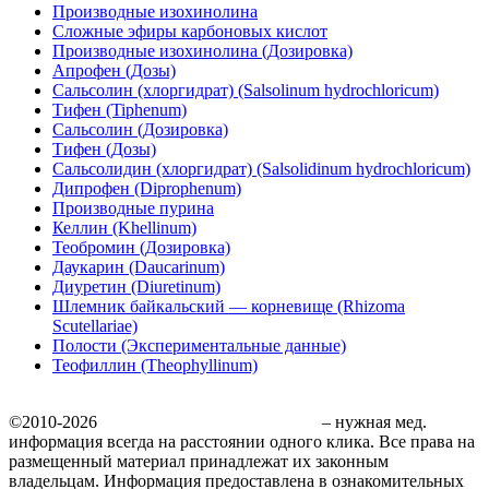
Производные изохинолина
Сложные эфиры карбоновых кислот
Производные изохинолина (Дозировка)
Апрофен (Дозы)
Сальсолин (хлоргидрат) (Salsolinum hydrochloricum)
Тифен (Tiphenum)
Сальсолин (Дозировка)
Тифен (Дозы)
Сальсолидин (хлоргидрат) (Salsolidinum hydrochloricum)
Дипрофен (Diprophenum)
Производные пурина
Келлин (Khellinum)
Теобромин (Дозировка)
Даукарин (Daucarinum)
Диуретин (Diuretinum)
Шлемник байкальский — корневище (Rhizoma
Scutellariae)
Полости (Экспериментальные данные)
Теофиллин (Theophyllinum)
©2010-2026
Медицинский сайт MedDr.ru
– нужная мед.
информация всегда на расстоянии одного клика. Все права на
размещенный материал принадлежат их законным
владельцам. Информация предоставлена в ознакомительных