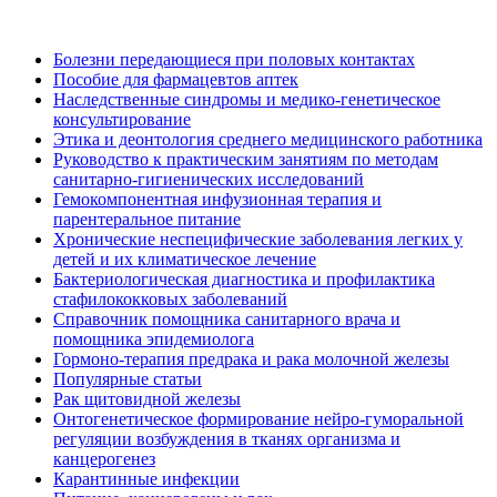
Болезни передающиеся при половых контактах
Пособие для фармацевтов аптек
Наследственные синдромы и медико-генетическое
консультирование
Этика и деонтология среднего медицинского работника
Руководство к практическим занятиям по методам
санитарно-гигиенических исследований
Гемокомпонентная инфузионная терапия и
парентеральное питание
Хронические неспецифические заболевания легких у
детей и их климатическое лечение
Бактериологическая диагностика и профилактика
стафилококковых заболеваний
Справочник помощника санитарного врача и
помощника эпидемиолога
Гормоно-терапия предрака и рака молочной железы
Популярные статьи
Рак щитовидной железы
Онтогенетическое формирование нейро-гуморальной
регуляции возбуждения в тканях организма и
канцерогенез
Карантинные инфекции