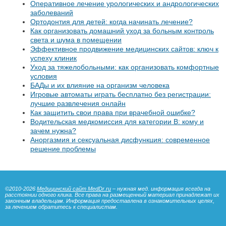
Оперативное лечение урологических и андрологических
заболеваний
Ортодонтия для детей: когда начинать лечение?
Как организовать домашний уход за больным контроль
света и шума в помещении
Эффективное продвижение медицинских сайтов: ключ к
успеху клиник
Уход за тяжелобольными: как организовать комфортные
условия
БАДы и их влияние на организм человека
Игровые автоматы играть бесплатно без регистрации:
лучшие развлечения онлайн
Как защитить свои права при врачебной ошибке?
Водительская медкомиссия для категории B: кому и
зачем нужна?
Аноргазмия и сексуальная дисфункция: современное
решение проблемы
©2010-2026
Медицинский сайт MedDr.ru
– нужная мед. информация всегда на
расстоянии одного клика. Все права на размещенный материал принадлежат их
законным владельцам. Информация предоставлена в ознакомительных целях,
за лечением обратитесь к специалистам.