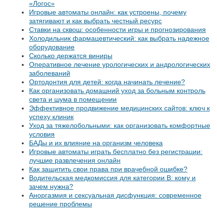
«Логос»
Игровые автоматы онлайн: как устроены, почему
затягивают и как выбрать честный ресурс
Ставки на сквош: особенности игры и прогнозирования
Холодильник фармацевтический: как выбрать надежное
оборудование
Сколько держатся виниры
Оперативное лечение урологических и андрологических
заболеваний
Ортодонтия для детей: когда начинать лечение?
Как организовать домашний уход за больным контроль
света и шума в помещении
Эффективное продвижение медицинских сайтов: ключ к
успеху клиник
Уход за тяжелобольными: как организовать комфортные
условия
БАДы и их влияние на организм человека
Игровые автоматы играть бесплатно без регистрации:
лучшие развлечения онлайн
Как защитить свои права при врачебной ошибке?
Водительская медкомиссия для категории B: кому и
зачем нужна?
Аноргазмия и сексуальная дисфункция: современное
решение проблемы