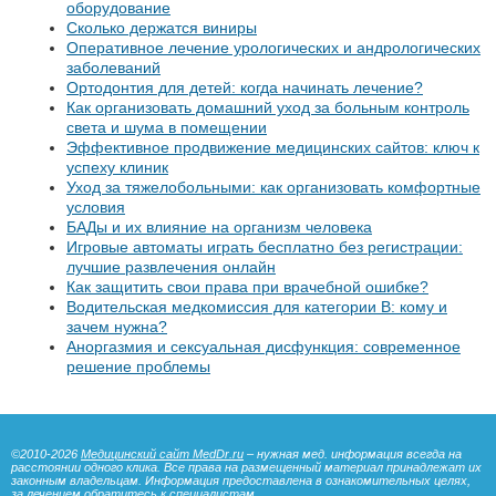
оборудование
Сколько держатся виниры
Оперативное лечение урологических и андрологических
заболеваний
Ортодонтия для детей: когда начинать лечение?
Как организовать домашний уход за больным контроль
света и шума в помещении
Эффективное продвижение медицинских сайтов: ключ к
успеху клиник
Уход за тяжелобольными: как организовать комфортные
условия
БАДы и их влияние на организм человека
Игровые автоматы играть бесплатно без регистрации:
лучшие развлечения онлайн
Как защитить свои права при врачебной ошибке?
Водительская медкомиссия для категории B: кому и
зачем нужна?
Аноргазмия и сексуальная дисфункция: современное
решение проблемы
©2010-2026
Медицинский сайт MedDr.ru
– нужная мед. информация всегда на
расстоянии одного клика. Все права на размещенный материал принадлежат их
законным владельцам. Информация предоставлена в ознакомительных целях,
за лечением обратитесь к специалистам.