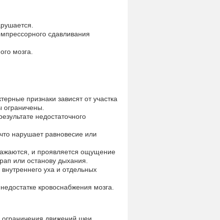
арушается.
омпрессорного сдавливания
ого мозга.
терные признаки зависят от участка
ы ограничены.
результате недостаточного
 что нарушает равновесие или
ражаются, и проявляется ощущение
храп или останову дыхания.
 внутреннего уха и отдельных
недостатке кровоснабжения мозга.
 ограничения движений шеи,