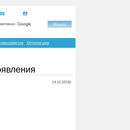
Главная
Карта сайта
RSS
в-массажистов
Опухоли шеи
оявления
14.10.2018г.