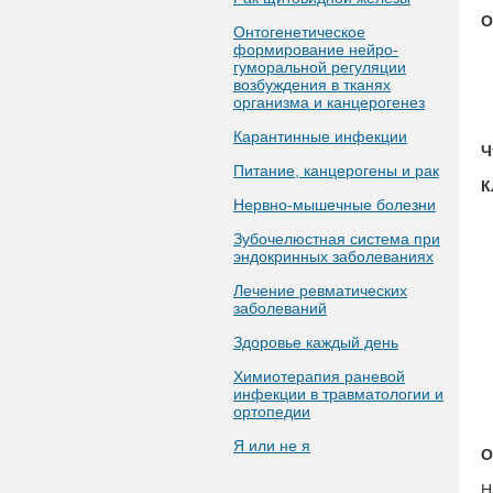
О
Онтогенетическое
формирование нейро-
гуморальной регуляции
возбуждения в тканях
организма и канцерогенез
Карантинные инфекции
Ч
Питание, канцерогены и рак
К
Нервно-мышечные болезни
Зубочелюстная система при
эндокринных заболеваниях
Лечение ревматических
заболеваний
Здоровье каждый день
Химиотерапия раневой
инфекции в травматологии и
ортопедии
Я или не я
О
Н