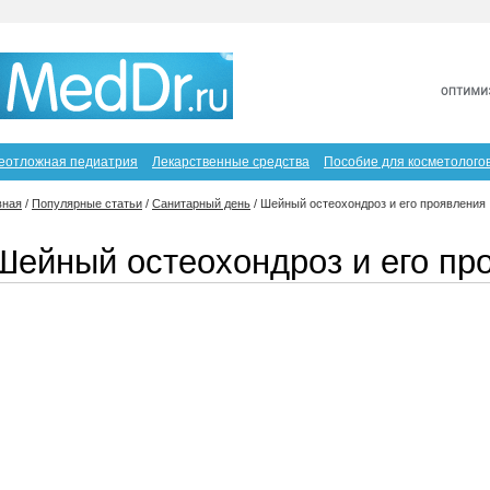
еотложная педиатрия
Лекарственные средства
Пособие для косметолого
вная
/
Популярные статьи
/
Санитарный день
/
Шейный остеохондроз и его проявления
Шейный остеохондроз и его пр