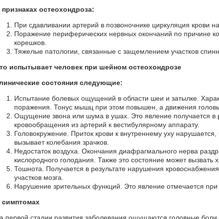
 признаках остеохондроза:
При сдавливании артерий в позвоночнике циркуляция крови н
Поражение периферических нервных окончаний по причине к
корешков.
Тяжелые патологии, связанные с защемлением участков спинн
то испытывает человек при шейном остеохондрозе
линические состояния следующие:
Испытание болевых ощущений в области шеи и затылке. Харак
поражения. Тонус мышц при этом повышен, а движения голов
Ощущение звона или шума в ушах. Это явление получается в 
кровообращения из артерий к вестибулярному аппарату.
Головокружение. Приток крови к внутреннему уху нарушается,
вызывает колебания зрачков.
Недостаток воздуха. Окончания диафрагмального нерва разд
кислородного голодания. Также это состояние может вызвать 
Тошнота. Получается в результате нарушения кровоснабжения
участков мозга.
Нарушение зрительных функций. Это явление отмечается при 
 симптомах
а первой стадии развития заболевания ощущаются головные боли,