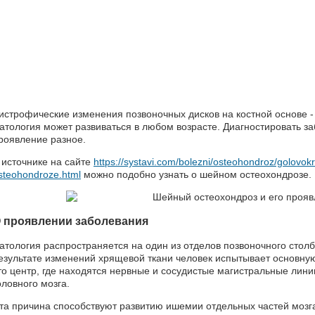
истрофические изменения позвоночных дисков на костной основе 
атология может развиваться в любом возрасте. Диагностировать за
роявление разное.
 источнике на сайте
https://systavi.com/bolezni/osteohondroz/golovok
steohondroze.html
можно подобно узнать о шейном остеохондрозе.
 проявлении заболевания
атология распространяется на один из отделов позвоночного столб
езультате изменений хрящевой ткани человек испытывает основную
то центр, где находятся нервные и сосудистые магистральные лин
оловного мозга.
та причина способствуют развитию ишемии отдельных частей мозг