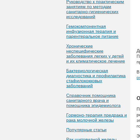
Руководство к практическим
занятиям по методам
санитарно-гигиенических
исследований
Гемокомпонентная
инфузионная терапия и
парентеральное питание
Хронические
Д
неспецифические
заболевания легких у детей
П
и их климатическое лечение
п
Бактериологическая
В
диагностика и профилактика
o
стафилококковых
заболеваний
Справочник помощника
О
санитарного врача и
помощника эпидемиолога
П
р
Гормоно-терапия предрака и
рака молочной железы
э
г
Популярные статьи
Э
Рак щитовидной железы