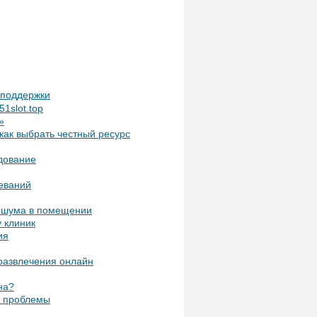
т поддержки
1slot.top
»
как выбрать честный ресурс
дование
еваний
и шума в помещении
 клиник
ия
 развлечения онлайн
на?
е проблемы