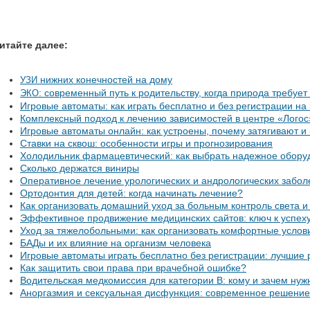
итайте далее:
нижних конечностей на дому
УЗИ
: современный путь к родительству, когда природа требуе
ЭКО
Игровые автоматы: как играть бесплатно и без регистрации на 5
Комплексный подход к лечению зависимостей в центре «Логос
Игровые автоматы онлайн: как устроены, почему затягивают и 
Ставки на сквош: особенности игры и прогнозирования
Холодильник фармацевтический: как выбрать надежное обору
Сколько держатся виниры
Оперативное лечение урологических и андрологических забол
Ортодонтия для детей: когда начинать лечение?
Как организовать домашний уход за больным контроль света 
Эффективное продвижение медицинских сайтов: ключ к успеху
Уход за тяжелобольными: как организовать комфортные услов
БАДы и их влияние на организм человека
Игровые автоматы играть бесплатно без регистрации: лучшие
Как защитить свои права при врачебной ошибке?
Водительская медкомиссия для категории B: кому и зачем нуж
Аноргазмия и сексуальная дисфункция: современное решени