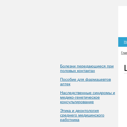
Н
Гла
Болезни передающиеся при
половых контактах
Пособие для фармацевтов
аптек
Наследственные синдромы и
медико-генетическое
консультирование
Этика и деонтология
среднего медицинского
работника