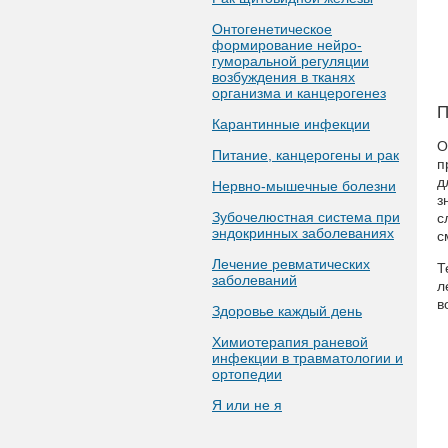
Онтогенетическое
формирование нейро-
гуморальной регуляции
возбуждения в тканях
организма и канцерогенез
П
Карантинные инфекции
О
Питание, канцерогены и рак
п
д
Нервно-мышечные болезни
з
Зубочелюстная система при
с
эндокринных заболеваниях
с
Лечение ревматических
Т
заболеваний
л
в
Здоровье каждый день
Химиотерапия раневой
инфекции в травматологии и
ортопедии
Я или не я