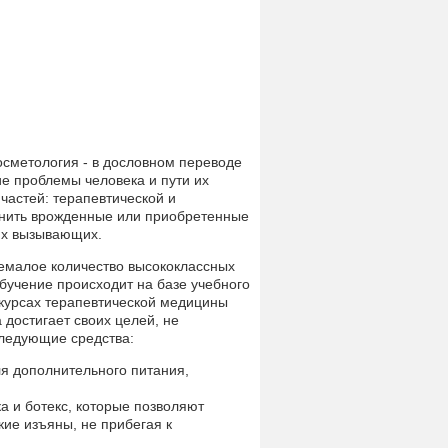
осметология - в дословном переводе
ие проблемы человека и пути их
частей: терапевтической и
анить врожденные или приобретенные
их вызывающих.
немалое количество высококлассных
бучение происходит на базе учебного
курсах терапевтической медицины
 достигает своих целей, не
следующие средства:
я дополнительного питания,
а и ботекс, которые позволяют
кие изъяны, не прибегая к