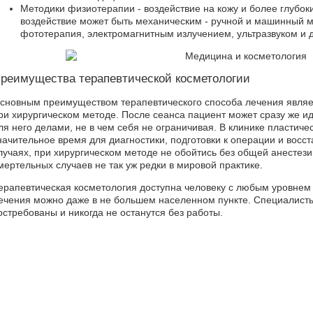
Методики физиотерапии - воздействие на кожу и более глубоки
воздействие может быть механическим - ручной и машинный м
фототерапия, электромагнитным излучением, ультразвуком и 
реимущества терапевтической косметологии
сновным преимуществом терапевтического способа лечения являет
ри хирургическом методе. После сеанса пациент может сразу же 
ля него делами, не в чем себя не ограничивая. В клинике пластич
начительное время для диагностики, подготовки к операции и восс
лучаях, при хирургическом методе не обойтись без общей анестези
мертельных случаев не так уж редки в мировой практике.
ерапевтическая косметология доступна человеку с любым уровнем
ечения можно даже в не большем населенном пункте. Специалист
остребованы и никогда не останутся без работы.