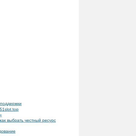
т поддержки
1slot.top
»
как выбрать честный ресурс
дование