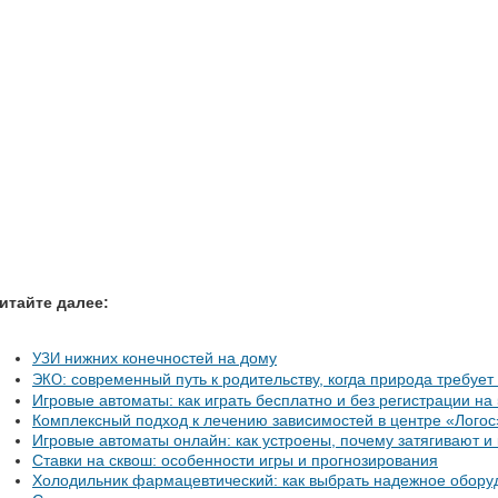
итайте далее:
нижних конечностей на дому
УЗИ
: современный путь к родительству, когда природа требуе
ЭКО
Игровые автоматы: как играть бесплатно и без регистрации на 5
Комплексный подход к лечению зависимостей в центре «Логос
Игровые автоматы онлайн: как устроены, почему затягивают и 
Ставки на сквош: особенности игры и прогнозирования
Холодильник фармацевтический: как выбрать надежное обору