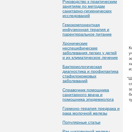
Руководство к практическим
занятиям по методам
санитарно-гигиенических
исследований
Гемокомпонентная
инфузионная терапия и
парентеральное питание
Хронические
К
неспецифические
заболевания легких у детей
у
и их климатическое лечение
э
х
Бактериологическая
и
диагностика и профилактика
стафилококковых
“
Ш
заболеваний
с
з
Справочник помощника
б
санитарного врача и
помощника эпидемиолога
т
Гормоно-терапия предрака и
рака молочной железы
Популярные статьи
Рак щитовидной железы