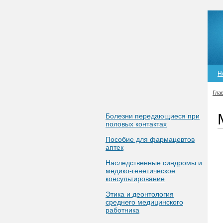
Н
Гла
Болезни передающиеся при
половых контактах
Пособие для фармацевтов
аптек
Наследственные синдромы и
медико-генетическое
консультирование
Этика и деонтология
среднего медицинского
работника