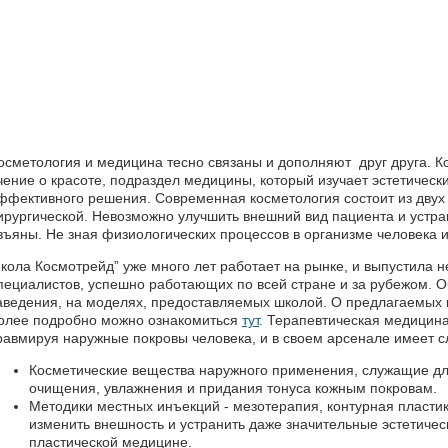
осметология и медицина тесно связаны и дополняют друг друга. К
чение о красоте, подраздел медицины, который изучает эстетическ
ффективного решения. Современная косметология состоит из двух 
ирургической. Невозможно улучшить внешний вид пациента и устр
зъяны. Не зная физиологических процессов в организме человека 
кола Космотрейд” уже много лет работает на рынке, и выпустила 
пециалистов, успешно работающих по всей стране и за рубежом. О
аведения, на моделях, предоставляемых школой. О предлагаемых 
олее подробно можно ознакомиться
тут
. Терапевтическая медицина
равмируя наружные покровы человека, и в своем арсенале имеет 
Косметические вещества наружного применения, служащие дл
очищения, увлажнения и придания тонуса кожным покровам.
Методики местных инъекций - мезотерапия, контурная пластик
изменить внешность и устранить даже значительные эстетичес
пластической медицине.