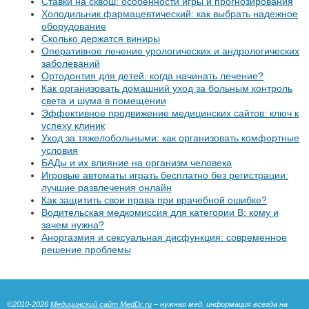
Ставки на сквош: особенности игры и прогнозирования
Холодильник фармацевтический: как выбрать надежное
оборудование
Сколько держатся виниры
Оперативное лечение урологических и андрологических
заболеваний
Ортодонтия для детей: когда начинать лечение?
Как организовать домашний уход за больным контроль
света и шума в помещении
Эффективное продвижение медицинских сайтов: ключ к
успеху клиник
Уход за тяжелобольными: как организовать комфортные
условия
БАДы и их влияние на организм человека
Игровые автоматы играть бесплатно без регистрации:
лучшие развлечения онлайн
Как защитить свои права при врачебной ошибке?
Водительская медкомиссия для категории B: кому и
зачем нужна?
Аноргазмия и сексуальная дисфункция: современное
решение проблемы
©2010-2026
Медицинский сайт MedDr.ru
– нужная мед. информация всегда на