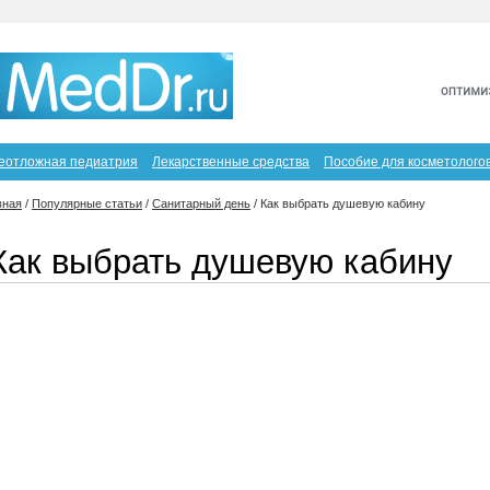
еотложная педиатрия
Лекарственные средства
Пособие для косметолого
вная
/
Популярные статьи
/
Санитарный день
/
Как выбрать душевую кабину
Как выбрать душевую кабину