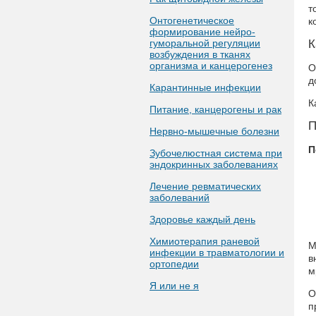
т
Онтогенетическое
к
формирование нейро-
гуморальной регуляции
К
возбуждения в тканях
организма и канцерогенез
О
д
Карантинные инфекции
К
Питание, канцерогены и рак
П
Нервно-мышечные болезни
П
Зубочелюстная система при
эндокринных заболеваниях
Лечение ревматических
заболеваний
Здоровье каждый день
Химиотерапия раневой
М
инфекции в травматологии и
в
ортопедии
м
Я или не я
О
п