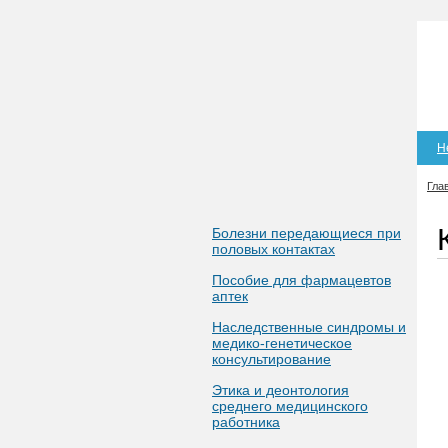
Н
Гла
Болезни передающиеся при
половых контактах
Пособие для фармацевтов
аптек
Наследственные синдромы и
медико-генетическое
консультирование
Этика и деонтология
среднего медицинского
работника