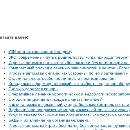
итайте далее:
нижних конечностей на дому
УЗИ
: современный путь к родительству, когда природа требуе
ЭКО
Игровые автоматы: как играть бесплатно и без регистрации на 5
Комплексный подход к лечению зависимостей в центре «Логос
Игровые автоматы онлайн: как устроены, почему затягивают и 
Ставки на сквош: особенности игры и прогнозирования
Холодильник фармацевтический: как выбрать надежное обору
Сколько держатся виниры
Оперативное лечение урологических и андрологических забол
Ортодонтия для детей: когда начинать лечение?
Как организовать домашний уход за больным контроль света 
Эффективное продвижение медицинских сайтов: ключ к успеху
Уход за тяжелобольными: как организовать комфортные услов
БАДы и их влияние на организм человека
Игровые автоматы играть бесплатно без регистрации: лучшие