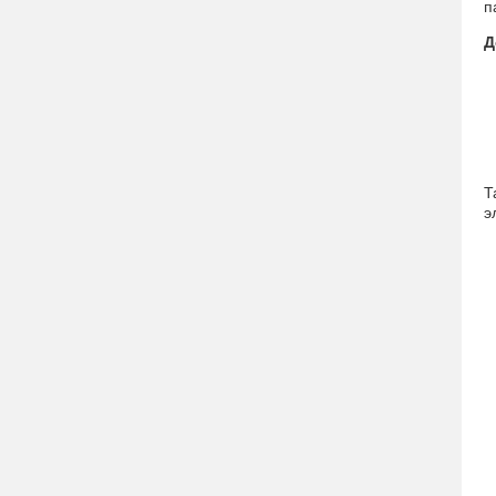
п
Д
Т
э