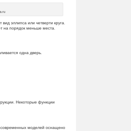
a.ru
 вид эллипса или четверти круга.
т на порядок меньше места.
вливается одна дверь.
трукции. Некоторые функции
о современных моделей оснащено