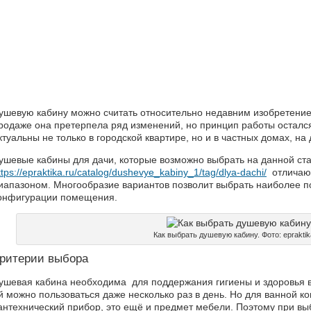
ушевую кабину можно считать относительно недавним изобретение
родаже она претерпела ряд изменений, но принцип работы остался
ктуальны не только в городской квартире, но и в частных домах, на 
ушевые кабины для дачи, которые возможно выбрать на данной ст
ttps://epraktika.ru/catalog/dushevye_kabiny_1/tag/dlya-dachi/
отличают
иапазоном. Многообразие вариантов позволит выбрать наиболее п
онфигурации помещения.
Как выбрать душевую кабину. Фото: epraktik
ритерии выбора
ушевая кабина необходима для поддержания гигиены и здоровья в
й можно пользоваться даже несколько раз в день. Но для ванной ко
антехнический прибор, это ещё и предмет мебели. Поэтому при вы