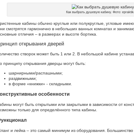
Как выбрать душевую кабину. Фото: epraktik
ристенные кабины обычно круглые или полукруглые, угловые имеют
ни смотрятся гармонично в небольших ванных комнатах и занимаю
сновные отличия – в размерах и высоте бортика.
ринцип открывания дверей
оличество створок может быть 1 или 2. В небольшой кабине устана
о принципу открывания дверцы могут быть:
шарнирными/распашными;
раздвижными;
в форме «книжки» - складными.
онструктивные особенности
абины могут быть открытыми или закрытыми в зависимости от конс
озможны только для определённого типа кабины.
ункционал
ланг и лейка – это самый минимум из оборудования. Большинств