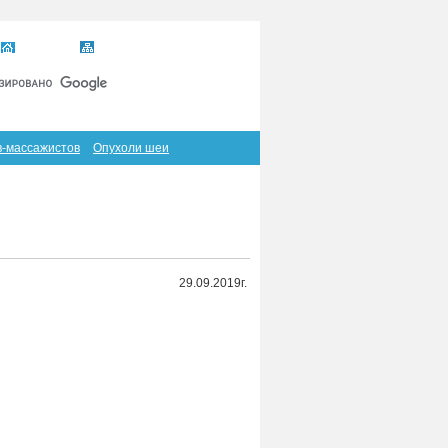
Главная
Карта сайта
RSS
в-массажистов
Опухоли шеи
29.09.2019г.