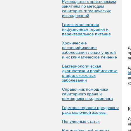
Руководство к практическим
занятиям по методам
санитарно-гигиенических
исследований
Гемокомпонентная
инфузионная терапия и
парентеральное питание
Хронические
Д
неспецифические
заболевания легких у детей
п
и их климатическое лечение
а
Бактериологическая
Д
диагностика и профилактика
h
стафилококковых
д
заболеваний
к
Справочник помощника
санитарного врача и
помощника эпидемиолога
Гормоно-терапия предрака и
К
рака молочной железы
Д
Популярные статьи
е
с
Рак щитовидной железы