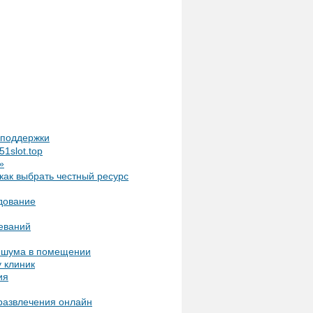
т поддержки
1slot.top
»
как выбрать честный ресурс
дование
еваний
и шума в помещении
 клиник
ия
 развлечения онлайн