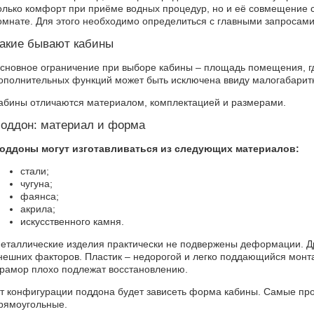
олько комфорт при приёме водных процедур, но и её совмещение с
омнате. Для этого необходимо определиться с главными запросами
акие бывают кабины
сновное ограничение при выборе кабины – площадь помещения, где
ополнительных функций может быть исключена ввиду малогабарит
абины отличаются материалом, комплектацией и размерами.
оддон: материал и форма
оддоны могут изготавливаться из следующих материалов:
стали;
чугуна;
фаянса;
акрила;
искусственного камня.
еталлические изделия практически не подвержены деформации. Д
нешних факторов. Пластик – недорогой и легко поддающийся монт
рамор плохо подлежат восстановлению.
т конфигурации поддона будет зависеть форма кабины. Самые про
рямоугольные.