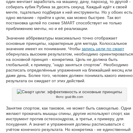
один мечтает заработать на машину, дачу, пароход, то другой -
собирать кубик Рубика за десять секунд. Каждый идёт к своей
мечте, тщательно подбирая к ней инструменты. Но у обоих есть
одно желание - прийти к цели, как можно быстрее. Так вот
постановка целей по схеме
способствует не только
SMART
приближению мечты, но и её реализации.
Значение аббревиатуры максимально точно отображает
основные принципы, характерные для метода. Колоссальное
значение имеет их понимание. Чтобы
запись цели по смарт
обернулась высоким результатом, необходимо ориентироваться
на основной принцип - конкретика. Цель не должна быть
глобальной, к примеру, “надо заняться спортом”. Необходимо
расписать определённые упражнения на ближайший месяц или
даже день. Более того, человек должен понимать какого именно
результата он ожидает от этих действий.
Фото: goal-life.com
Занятие спортом, как таковое, не может быть самоцелью. Одни
желают прокачать мышцы спины, другие используют спорт, как
инструмент против остеохондроза, а третьи, к примеру, для
похудения. А значит и упражнения должны расписываться с
учётом конечного результата. Но конкретика - не единственный