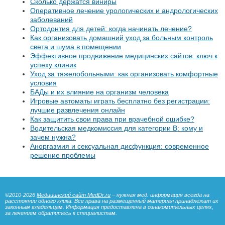
Сколько держатся виниры
Оперативное лечение урологических и андрологических
заболеваний
Ортодонтия для детей: когда начинать лечение?
Как организовать домашний уход за больным контроль
света и шума в помещении
Эффективное продвижение медицинских сайтов: ключ к
успеху клиник
Уход за тяжелобольными: как организовать комфортные
условия
БАДы и их влияние на организм человека
Игровые автоматы играть бесплатно без регистрации:
лучшие развлечения онлайн
Как защитить свои права при врачебной ошибке?
Водительская медкомиссия для категории B: кому и
зачем нужна?
Аноргазмия и сексуальная дисфункция: современное
решение проблемы
©2010-2026
Медицинский сайт MedDr.ru
– нужная мед. информация всегда на
расстоянии одного клика. Все права на размещенный материал принадлежат их
законным владельцам. Информация предоставлена в ознакомительных целях,
за лечением обратитесь к специалистам.