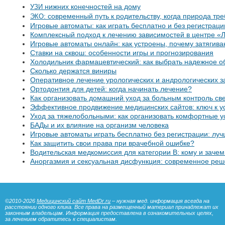
нижних конечностей на дому
УЗИ
: современный путь к родительству, когда природа тр
ЭКО
Игровые автоматы: как играть бесплатно и без регистрации
Комплексный подход к лечению зависимостей в центре «
Игровые автоматы онлайн: как устроены, почему затягива
Ставки на сквош: особенности игры и прогнозирования
Холодильник фармацевтический: как выбрать надежное о
Сколько держатся виниры
Оперативное лечение урологических и андрологических 
Ортодонтия для детей: когда начинать лечение?
Как организовать домашний уход за больным контроль св
Эффективное продвижение медицинских сайтов: ключ к у
Уход за тяжелобольными: как организовать комфортные у
БАДы и их влияние на организм человека
Игровые автоматы играть бесплатно без регистрации: лу
Как защитить свои права при врачебной ошибке?
Водительская медкомиссия для категории B: кому и заче
Аноргазмия и сексуальная дисфункция: современное ре
©2010-2026
Медицинский сайт MedDr.ru
– нужная мед. информация всегда на
расстоянии одного клика. Все права на размещенный материал принадлежат их
законным владельцам. Информация предоставлена в ознакомительных целях,
за лечением обратитесь к специалистам.