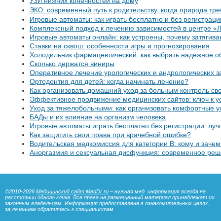
нижних конечностей на дому
УЗИ
: современный путь к родительству, когда природа тр
ЭКО
Игровые автоматы: как играть бесплатно и без регистрации
Комплексный подход к лечению зависимостей в центре «
Игровые автоматы онлайн: как устроены, почему затягива
Ставки на сквош: особенности игры и прогнозирования
Холодильник фармацевтический: как выбрать надежное о
Сколько держатся виниры
Оперативное лечение урологических и андрологических 
Ортодонтия для детей: когда начинать лечение?
Как организовать домашний уход за больным контроль св
Эффективное продвижение медицинских сайтов: ключ к у
Уход за тяжелобольными: как организовать комфортные у
БАДы и их влияние на организм человека
Игровые автоматы играть бесплатно без регистрации: лу
Как защитить свои права при врачебной ошибке?
Водительская медкомиссия для категории B: кому и заче
Аноргазмия и сексуальная дисфункция: современное ре
©2010-2026
Медицинский сайт MedDr.ru
– нужная мед. информация всегда на
расстоянии одного клика. Все права на размещенный материал принадлежат их
законным владельцам. Информация предоставлена в ознакомительных целях,
за лечением обратитесь к специалистам.