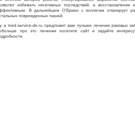
озволит избежать негативных последствий, а восстановление 
ффективным. В дальнейшем О’Бриен с коллегам планирует раз
стальных поврежденных тканей.
у а med.service-de.ru предложит вам лучшее лечение раковых за
обольше про это лечение посетите сайт и задайте интерес
одробности.