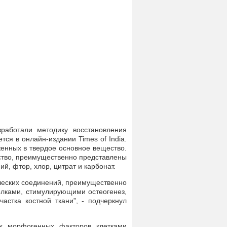
зработали методику восстановления
ся в онлайн-издании Times of India.
уженных в твердое основное вещество.
ство, преимущественно представлены
ий, фтор, хлор, цитрат и карбонат.
ческих соединений, преимущественно
белками, стимулирующими остеогенез,
астка костной ткани”, - подчеркнул
ых морфогенных факторов клетками