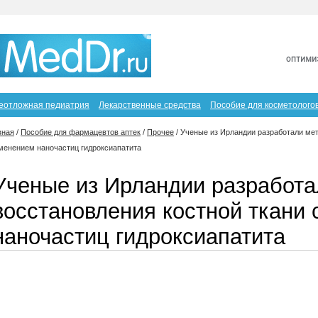
еотложная педиатрия
Лекарственные средства
Пособие для косметолого
вная
/
Пособие для фармацевтов аптек
/
Прочее
/
Ученые из Ирландии разработали мет
менением наночастиц гидроксиапатита
Ученые из Ирландии разработа
восстановления костной ткани
наночастиц гидроксиапатита