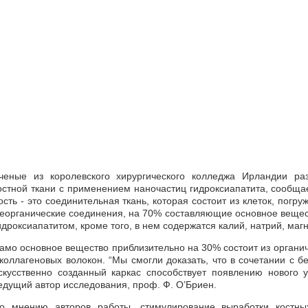
ченые из королевского хирургического колледжа Ирландии ра
остной ткани с применением наночастиц гидроксиапатита, сообщает
ость - это соединительная ткань, которая состоит из клеток, погр
еорганические соединения, на 70% составляющие основное веще
идроксиапатитом, кроме того, в нем содержатся калий, натрий, магн
амо основное вещество приблизительно на 30% состоит из органи
 коллагеновых волокон. “Мы смогли доказать, что в сочетании с 
скусственно созданный каркас способствует появлению нового уч
едущий автор исследования, проф. Ф. О’Бриен.
о мнению авторов работы, стимулирование выработки костн