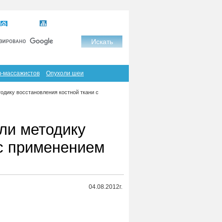
Главная
Карта сайта
RSS
в-массажистов
Опухоли шеи
одику восстановления костной ткани с
ли методику
 с применением
04.08.2012г.