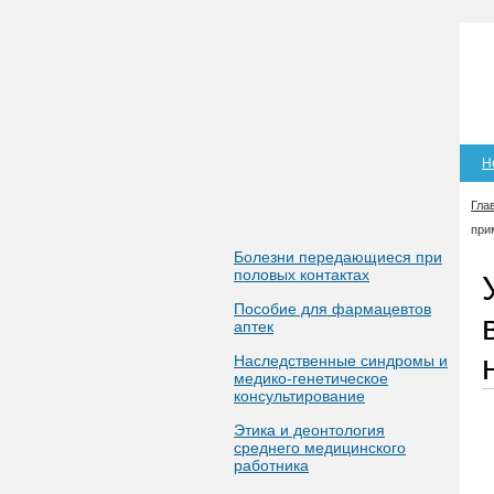
Н
Гла
при
Болезни передающиеся при
половых контактах
Пособие для фармацевтов
аптек
Наследственные синдромы и
медико-генетическое
консультирование
Этика и деонтология
среднего медицинского
работника