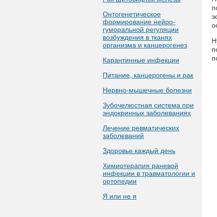
п
Онтогенетическое
э
формирование нейро-
о
гуморальной регуляции
возбуждения в тканях
Н
организма и канцерогенез
п
п
Карантинные инфекции
Питание, канцерогены и рак
Нервно-мышечные болезни
Зубочелюстная система при
эндокринных заболеваниях
Лечение ревматических
заболеваний
Здоровье каждый день
Химиотерапия раневой
инфекции в травматологии и
ортопедии
Я или не я