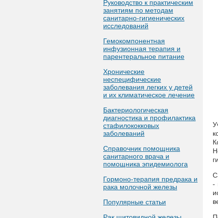
Руководство к практическим
занятиям по методам
санитарно-гигиенических
исследований
Гемокомпонентная
инфузионная терапия и
парентеральное питание
Хронические
неспецифические
заболевания легких у детей
и их климатическое лечение
Бактериологическая
диагностика и профилактика
У
стафилококковых
заболеваний
к
К
Справочник помощника
Н
санитарного врача и
г
помощника эпидемиолога
С
Гормоно-терапия предрака и
-
рака молочной железы
и
в
Популярные статьи
Рак щитовидной железы
П