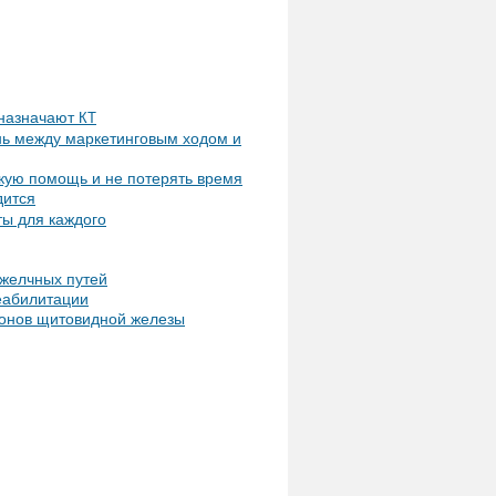
 назначают
КТ
ань между маркетинговым ходом и
кую помощь и не потерять время
дится
ты для каждого
 желчных путей
еабилитации
монов щитовидной железы