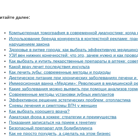
итайте далее:
Компьютерная томография в современной диагностике: когда
Использование бренда конкурента в контекстной рекламе: гр
нарушением закона
Здоровье в ритме города: как выбрать эффективную медицинс
вен нижних конечностей: что это, зачем нужно и как прово
УЗИ
Как выбрать и купить лекарственные препараты в аптеке: сове
Какой врач лечит последствия инсульта
Как лечить зубы: современные методы и подходы
Диетическое питание при хронических заболеваниях печени и
Иммерсионная ванна «Медсим»: Революция в медицинской р
Какие заболевания можно выявить при помощи анализов гор
Современные методы установки зубных имплантов
Эффективное решение эстетических проблем: отопластика
Схемы лечения и симптомы
у женщин
ВПЧ
Как выбрать хорошего врача?
Азиатская фора в хоккее: стратегии и преимущества
Показания записаться на прием к генетику
Безопасный препарат для бодибилдинга
Как не просто похудеть, а сделать на этом бизнес