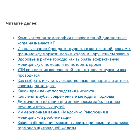
Читайте далее:
Компьютерная томография в современной диагностике:
когда назначают
КТ
Использование бренда конкурента в контекстной рекламе:
грань между маркетинговым ходом и нарушением закона
Здоровье в ритме города: как выбрать эффективную
медицинскую помощь и не потерять время
вен нижних конечностей: что это, зачем нужно и как
УЗИ
проводится
Как выбрать и купить лекарственные препараты в аптеке:
советы для каждого
Какой врач лечит последствия инсульта
Как лечить зубы: современные методы и подходы
Диетическое питание при хронических заболеваниях
печени и желчных путей
Иммерсионная ванна «Медсим»: Революция в
медицинской реабилитации
Какие заболевания можно выявить при помощи анализов
гормонов щитовидной железы