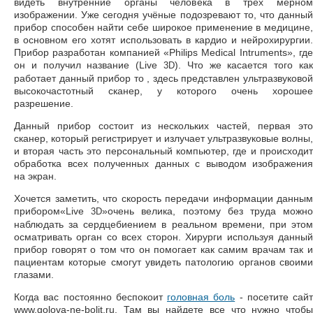
видеть внутренние органы человека в трёх мерном
изображении. Уже сегодня учёные подозревают то, что данный
прибор способен найти себе широкое применение в медицине,
в основном его хотят использовать в кардио и нейрохирургии.
Прибор разработан компанией «Philips Medical Intruments», где
он и получил название (Live
). Что же касается того как
3D
работает данный прибор то , здесь представлен ультразвуковой
высокочастотный сканер, у которого очень хорошее
разрешение.
Данный прибор состоит из нескольких частей, первая это
сканер, который регистрирует и излучает ультразвуковые волны,
и вторая часть это персональный компьютер, где и происходит
обработка всех полученных данных с выводом изображения
на экран.
Хочется заметить, что скорость передачи информации данным
прибором«Live
»очень велика, поэтому без труда можн
3D
наблюдать за сердцебиением в реальном времени, при этом
осматривать орган со всех сторон. Хирурги используя данный
прибор говорят о том что он помогает как самим врачам так и
пациентам которые смогут увидеть патологию органов своими
глазами.
Когда вас постоянно беспокоит
головная боль
- посетите сайт
www.golova-ne-bolit.ru. Там вы найдете все что нужно чтобы