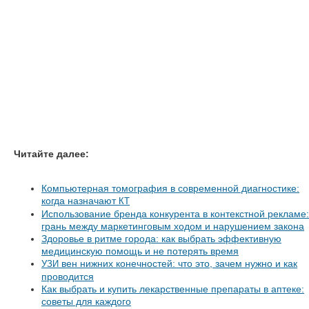
Читайте далее:
Компьютерная томография в современной диагностике:
когда назначают
КТ
Использование бренда конкурента в контекстной рекламе:
грань между маркетинговым ходом и нарушением закона
Здоровье в ритме города: как выбрать эффективную
медицинскую помощь и не потерять время
вен нижних конечностей: что это, зачем нужно и как
УЗИ
проводится
Как выбрать и купить лекарственные препараты в аптеке:
советы для каждого