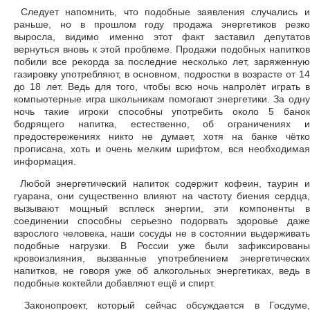
Следует напомнить, что подобные заявления случались и
раньше, но в прошлом году продажа энергетиков резко
выросла, видимо именно этот факт заставил депутатов
вернуться вновь к этой проблеме. Продажи подобных напитков
побили все рекорда за последние несколько лет, заряженную
газировку употребляют, в основном, подростки в возрасте от 14
до 18 лет. Ведь для того, чтобы всю ночь напролёт играть в
компьютерные игра школьникам помогают энергетики. За одну
ночь такие игроки способны употребить около 5 банок
бодрящего напитка, естественно, об ограничениях и
предостережениях никто не думает, хотя на банке чётко
прописана, хоть и очень мелким шрифтом, вся необходимая
информация.
Любой энергетический напиток содержит кофеин, таурин и
гуарана, они существенно влияют на частоту биения сердца,
вызывают мощный всплеск энергии, эти компоненты в
соединении способны серьезно подорвать здоровье даже
взрослого человека, наши сосуды не в состоянии выдерживать
подобные нагрузки. В России уже были зафиксированы
кровоизлияния, вызванные употреблением энергетических
напитков, не говоря уже об алкогольных энергетиках, ведь в
подобные коктейли добавляют ещё и спирт.
Законопроект, который сейчас обсуждается в Госдуме,