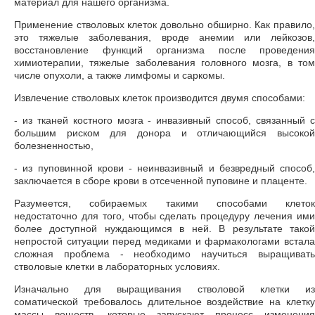
материал для нашего организма.
Применение стволовых клеток довольно обширно. Как правило,
это тяжелые заболевания, вроде анемии или лейкозов,
восстановление функций организма после проведения
химиотерапии, тяжелые заболевания головного мозга, в том
числе опухоли, а также лимфомы и саркомы.
Извлечение стволовых клеток производится двумя способами:
- из тканей костного мозга - инвазивный способ, связанный с
большим риском для донора и отличающийся высокой
болезненностью,
- из пуповинной крови - неинвазивный и безвредный способ,
заключается в сборе крови в отсеченной пуповине и плаценте.
Разумеется, собираемых такими способами клеток
недостаточно для того, чтобы сделать процедуру лечения ими
более доступной нуждающимся в ней. В результате такой
непростой ситуации перед медиками и фармакологами встала
сложная проблема - необходимо научиться выращивать
стволовые клетки в лабораторных условиях.
Изначально для выращивания стволовой клетки из
соматической требовалось длительное воздействие на клетку
массы веществ, которые запускают процесс изменения