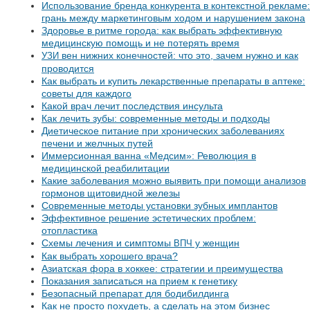
Использование бренда конкурента в контекстной рекламе:
грань между маркетинговым ходом и нарушением закона
Здоровье в ритме города: как выбрать эффективную
медицинскую помощь и не потерять время
вен нижних конечностей: что это, зачем нужно и как
УЗИ
проводится
Как выбрать и купить лекарственные препараты в аптеке:
советы для каждого
Какой врач лечит последствия инсульта
Как лечить зубы: современные методы и подходы
Диетическое питание при хронических заболеваниях
печени и желчных путей
Иммерсионная ванна «Медсим»: Революция в
медицинской реабилитации
Какие заболевания можно выявить при помощи анализов
гормонов щитовидной железы
Современные методы установки зубных имплантов
Эффективное решение эстетических проблем:
отопластика
Схемы лечения и симптомы
у женщин
ВПЧ
Как выбрать хорошего врача?
Азиатская фора в хоккее: стратегии и преимущества
Показания записаться на прием к генетику
Безопасный препарат для бодибилдинга
Как не просто похудеть, а сделать на этом бизнес