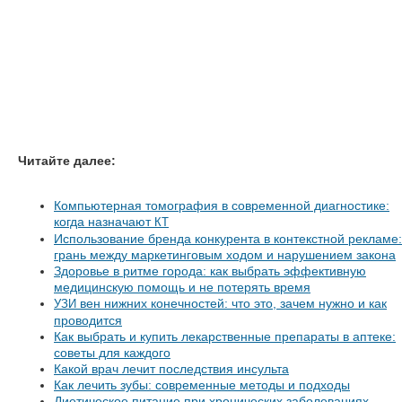
Читайте далее:
Компьютерная томография в современной диагностике:
когда назначают
КТ
Использование бренда конкурента в контекстной рекламе:
грань между маркетинговым ходом и нарушением закона
Здоровье в ритме города: как выбрать эффективную
медицинскую помощь и не потерять время
вен нижних конечностей: что это, зачем нужно и как
УЗИ
проводится
Как выбрать и купить лекарственные препараты в аптеке:
советы для каждого
Какой врач лечит последствия инсульта
Как лечить зубы: современные методы и подходы
Диетическое питание при хронических заболеваниях