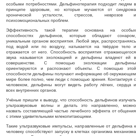
особыми потребностями. Дельфинотерапия подходит людям в
принципе здоровым, но которые мучаются от синдрома
хронической усталости, стрессов, неврозов и
психоэмоциональных проблем.
Эффективность такой терапии основана на особых
способностях дельфинов, которые обладают сонаром,
уникальным органом восприятия. Любой звук, распространяясь
под водой или по воздуху, натыкается на твёрдое тело и
отражается от него. Способность восприятия отражающегося
звука называется эхолокацией и дельфины владеют ей в
совершенстве. С помощью эхолокации дельфины
ориентируются и распознают объекты. С помощью этой
способности дельфины получают информацию об окружающем
мире более полно, чем люди с помощью зрения. Контактируя с
человеком, дельфины могут видеть работу лёгких, сердца и
всех внутренних органов.
Учёные пришли к выводу, что способность дельфинов излучать
ультразвуковые волны и делать это направленно, можно
назвать составляющей частью лечебного эффекта от общения
с этими удивительными млекопитающими.
Такие ультразвуковые импульсы, направленные от дельфина к
человеку способствуют запуску в клетках организма механизма