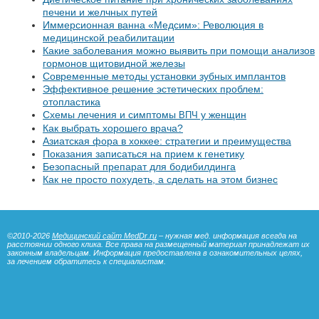
печени и желчных путей
Иммерсионная ванна «Медсим»: Революция в
медицинской реабилитации
Какие заболевания можно выявить при помощи анализов
гормонов щитовидной железы
Современные методы установки зубных имплантов
Эффективное решение эстетических проблем:
отопластика
Схемы лечения и симптомы
у женщин
ВПЧ
Как выбрать хорошего врача?
Азиатская фора в хоккее: стратегии и преимущества
Показания записаться на прием к генетику
Безопасный препарат для бодибилдинга
Как не просто похудеть, а сделать на этом бизнес
©2010-2026
Медицинский сайт MedDr.ru
– нужная мед. информация всегда на
расстоянии одного клика. Все права на размещенный материал принадлежат их
законным владельцам. Информация предоставлена в ознакомительных целях,
за лечением обратитесь к специалистам.