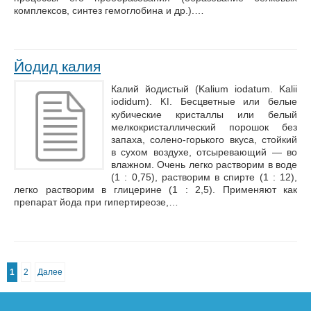
комплексов, синтез гемоглобина и др.).…
Йодид калия
Калий йодистый (Kalium iodatum. Kalii
iodidum).
. Бесцветные или белые
KI
кубические кристаллы или белый
мелкокристаллический порошок без
запаха, солено-горького вкуса, стойкий
в сухом воздухе, отсыревающий — во
влажном. Очень легко растворим в воде
(1 : 0,75), растворим в спирте (1 : 12),
легко растворим в глицерине (1 : 2,5). Применяют как
препарат йода при гипертиреозе,…
1
2
Далее