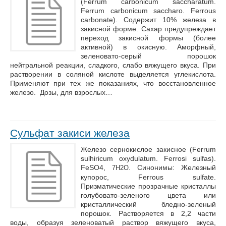
(Ferrum carbonicum saccharatum.
Ferrum carbonicum saccharo. Ferrous
carbonate). Содержит 10% железа в
закисной форме. Сахар предупреждает
переход закисной формы (более
активной) в окисную. Аморфный,
зеленовато-серый порошок
нейтральной реакции, сладкого, слабо вяжущего вкуса. При
растворении в соляной кислоте выделяется углекислота.
Применяют при тех же показаниях, что восстановленное
железо. Дозы, для взрослых…
Сульфат закиси железа
Железо сернокислое закисное (Ferrum
sulhiricum oxydulatum. Ferrosi sulfas).
FeSО4,
. Синонимы: Железный
7H2O
купорос, Ferrous sulfate.
Призматические прозрачные кристаллы
голубовато-зеленого цвета или
кристаллический бледно-зеленый
порошок. Растворяется в 2,2 части
воды, образуя зеленоватый раствор вяжущего вкуса,