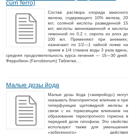
cum ferro)
Состав: раствора хлорида закисного
железа, содержащего 10% железа, 20
мл; соляной кислоты разведенной 15
мл; кислоты виннокаменной и кислоты
лимонной по 0,2 г; сиропа из алоэ до
100 мл. Применяют при анемиях;
назначают по 1/2—1 чайной ложке на
прием в 1/4 стакана воды 3 раза вдень;
средняя продолжительность курса лечения — 15—30 дней.
Ферробион (Ferrobionum) Таблетки,…
Малые дозы йода
Малые дозы йода («микройод») могут
оказывать благоприятное влияние и при
гиперфункции щитовидной железы в
связи с их тормозящим влиянием на
образование тиреотропного гормона в
передней доле гипофиза. Это свойство
используют также для уменьшения
«зобогенного» действия