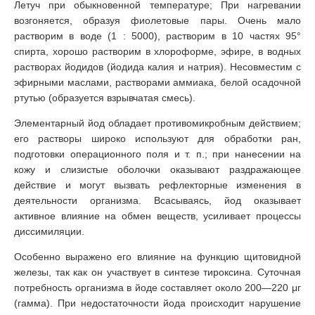
Летуч при обыкновенной температуре; При нагревании
возгоняется, образуя фиолетовые пары. Очень мало
растворим в воде (1 : 5000), растворим в 10 частях 95°
спирта, хорошо растворим в хлороформе, эфире, в водных
растворах йодидов (йодида калия и натрия). Несовместим с
эфирными маслами, растворами аммиака, белой осадочной
ртутью (образуется взрывчатая смесь).
Элементарный йод обладает противомикробным действием;
его растворы широко используют для обработки ран,
подготовки операционного поля и т. п.; при нанесении на
кожу и слизистые оболочки оказывают раздражающее
действие и могут вызвать рефлекторные изменения в
деятельности организма. Всасываясь, йод оказывает
активное влияние на обмен веществ, усиливает процессы
диссимиляции.
Особенно выражено его влияние на функцию щитовидной
железы, так как он участвует в синтезе тироксина. Суточная
потребность организма в йоде составляет около 200—220 μг
(гамма). При недостаточности йода происходит нарушение