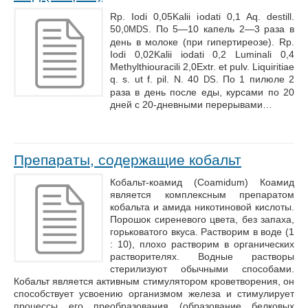
Rp. Iodi 0,05Kalii iodati 0,1 Aq. destill.
50,
. По 5—10 капель 2—3 раза в
0MDS
день в молоке (при гипертиреозе). Rp.
Iodi 0,02Kalii iodati 0,2 Luminali 0,4
Methylthiouracili 2,0Extr. et pulv. Liquiritiae
q. s. ut f. pil. N. 40
. По 1 пилюле 2
DS
раза в день после еды, курсами по 20
дней с 20-дневными перерывами…
Препараты, содержащие кобальт
Кобальт-коамид (Coamidum) Коамид
является комплексным препаратом
кобальта и амида никотиновой кислоты.
Порошок сиреневого цвета, без запаха,
горьковатого вкуса. Растворим в воде (1
: 10), плохо растворим в органических
растворителях. Водные растворы
стерилизуют обычными способами.
Кобальт является активным стимулятором кроветворения, он
способствует усвоению организмом железа и стимулирует
процессы его преобразования (образование белковых