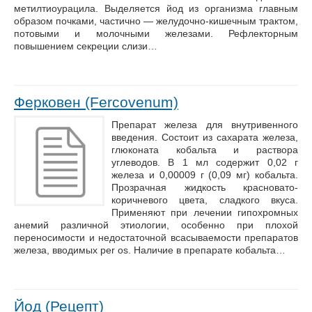
метилтиоурацила. Выделяется йод из организма главным
образом почками, частично — желудочно-кишечным трактом,
потовыми и молочными железами. Рефлекторным
повышением секреции слизи…
Ферковен (Fercovenum)
Препарат железа для внутривенного
введения. Состоит из сахарата железа,
глюконата кобальта и раствора
углеводов. В 1 мл содержит 0,02 г
железа и 0,00009 г (0,09 мг) кобальта.
Прозрачная жидкость красновато-
коричневого цвета, сладкого вкуса.
Применяют при лечении гипохромных
анемий различной этиологии, особенно при плохой
переносимости и недостаточной всасываемости препаратов
железа, вводимых per os. Наличие в препарате кобальта…
Йод (Рецепт)