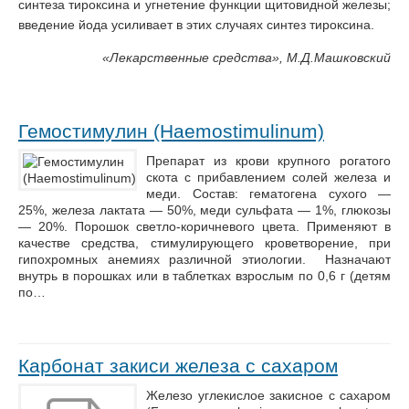
синтеза тироксина и угнетение функции щитовидной железы;
введение йода усиливает в этих случаях синтез тироксина.
«
Лекарственные средства», М.Д.Машковский
Гемостимулин (Haemostimulinum)
Препарат из крови крупного рогатого
скота с прибавлением солей железа и
меди. Состав: гематогена сухого —
25%, железа лактата — 50%, меди сульфата — 1%, глюкозы
— 20%. Порошок светло-коричневого цвета. Применяют в
качестве средства, стимулирующего кроветворение, при
гипохромных анемиях различной этиологии. Назначают
внутрь в порошках или в таблетках взрослым по 0,6 г (детям
по…
Карбонат закиси железа с сахаром
Железо углекислое закисное с сахаром