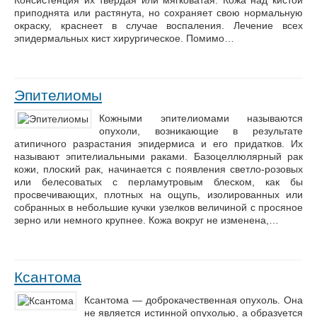
Консистенция их твердая или мягковатая. Кожа над кистой
приподнята или растянута, но сохраняет свою нормальную
окраску, краснеет в случае воспаления. Лечение всех
эпидермальных кист хирургическое. Помимо…
Эпителиомы
Кожными эпителиомами называются
опухоли, возникающие в результате
атипичного разрастания эпидермиса и его придатков. Их
называют эпителиальными раками. Базоцеллюлярный рак
кожи, плоский рак, начинается с появления светло-розовых
или белесоватых с перламутровым блеском, как бы
просвечивающих, плотных на ощупь, изолированных или
собранных в небольшие кучки узелков величиной с просяное
зерно или немного крупнее. Кожа вокруг не изменена,…
Ксантома
Ксантома — доброкачественная опухоль. Она
не является истинной опухолью, а образуется