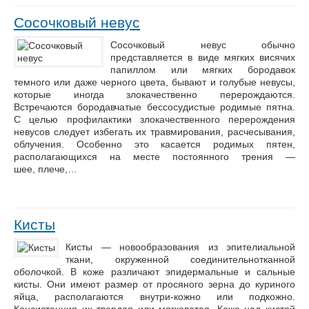
Сосочковый невус
Сосочковый невус обычно
представляется в виде мягких висячих
папиллом или мягких бородавок
темного или даже черного цвета, бывают и голубые невусы,
которые иногда злокачественно перерождаются.
Встречаются бородавчатые бессосудистые родимые пятна.
С целью профилактики злокачественного перерождения
невусов следует избегать их травмирования, расчесывания,
облучения. Особенно это касается родимых пятен,
располагающихся на месте постоянного трения —
шее, плече,…
Кисты
Кисты — новообразования из эпителиальной
ткани, окруженной соединительнотканной
оболочкой. В коже различают эпидермальные и сальные
кисты. Они имеют размер от просяного зерна до куриного
яйца, располагаются внутри-кожно или подкожно.