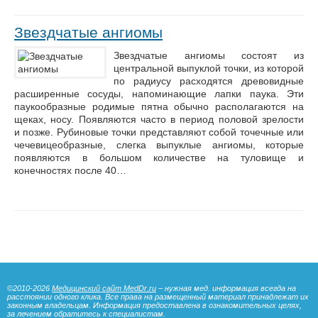
Звездчатые ангиомы
Звездчатые ангиомы состоят из
центральной выпуклой точки, из которой
по радиусу расходятся древовидные
расширенные сосуды, напоминающие лапки паука. Эти
паукообразные родимые пятна обычно располагаются на
щеках, носу. Появляются часто в период половой зрелости
и позже. Рубиновые точки представляют собой точечные или
чечевицеобразные, слегка выпуклые ангиомы, которые
появляются в большом количестве на туловище и
конечностях после 40…
©2010-2026
Медицинский сайт MedDr.ru
– нужная мед. информация всегда на
расстоянии одного клика. Все права на размещенный материал принадлежат их
законным владельцам. Информация предоставлена в ознакомительных целях,
за лечением обратитесь к специалистам.