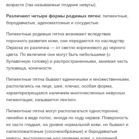
возрасте (так называемые поздние невусы).
Различают четыре формы родимых пятен:
пигментные,
бородавчатые, аденоматозные и сосудистые.
Пигментные родимые пятна возникают вследствие
порочного развития кожи, они передаются по наследству.
Окраска их различна — от светло-коричневого до черного
цвета. По величине они могут быть небольшими (с
булавочную головку) и распространенными, занимая часть
туловища, конечности.
Пигментные пятна бывают единичными и множественными,
располагаясь на лице, шее, плечах; особая форма,
характеризующаяся наличием многочисленных невусных
пигментации, называется лентиго.
Пигментные пятна могут располагаться односторонне,
линейно в виде полос, иногда по ходу нервов. Поверхность
их часто гладкая, на уровне нормальной кожи, но бывают и
папилломатозные (сосочкообразные) и бородавчатые
невусы, выступающие над уровнем кожи, с различной