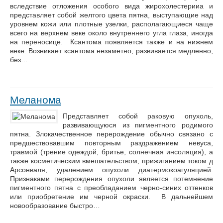
вследствие отложения особого вида жирохолестерииа и
представляет собой желтого цвета пятна, выступающие над
уровнем кожи или плотные узелки, располагающиеся чаще
всего на верхнем веке около внутреннего угла глаза, иногда
на переносице. Ксантома появляется также и на нижнем
веке. Возникает ксантома незаметно, развивается медленно,
без…
Меланома
Представляет собой раковую опухоль,
развивающуюся из пигментного родимого
пятна. Злокачественное перерождение обычно связано с
предшествовавшим повторным раздражением невуса,
травмой (трение одеждой, бритье, солнечная инсоляция), а
также косметическим вмешательством, прижиганием током д
Арсонваля, удалением опухоли диатермокоагуляцией.
Признаками перерождения опухоли является потемнение
пигментного пятна с преобладанием черно-синих оттенков
или приобретение им черной окраски. В дальнейшем
новообразование быстро…