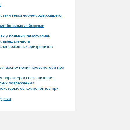
я
йствия гемоглобин-содержащего
ние больных лейкозами
сах у больных гемофилией
х вмешательств
размороженных эритроцитов,
ля восполнений кровопотери при
я парентерального питания
ских повреждений
некоторых её компонентов при
сфузии