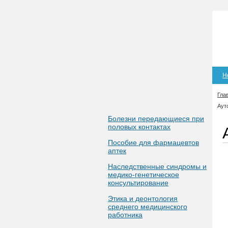
Н
Гла
Аут
Болезни передающиеся при
половых контактах
Пособие для фармацевтов
аптек
Наследственные синдромы и
медико-генетическое
консультирование
Этика и деонтология
среднего медицинского
работника