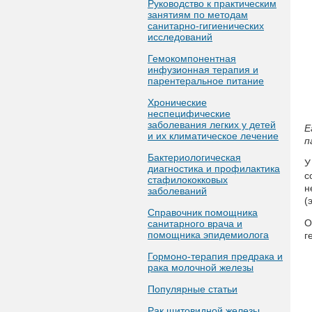
Руководство к практическим
занятиям по методам
санитарно-гигиенических
исследований
Гемокомпонентная
инфузионная терапия и
парентеральное питание
Хронические
неспецифические
заболевания легких у детей
Е
и их климатическое лечение
п
Бактериологическая
У
диагностика и профилактика
с
стафилококковых
н
заболеваний
(
Справочник помощника
О
санитарного врача и
помощника эпидемиолога
г
Гормоно-терапия предрака и
рака молочной железы
Популярные статьи
Рак щитовидной железы