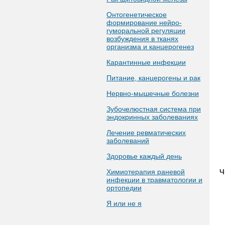
Онтогенетическое
формирование нейро-
гуморальной регуляции
возбуждения в тканях
организма и канцерогенез
Карантинные инфекции
Питание, канцерогены и рак
Нервно-мышечные болезни
Зубочелюстная система при
эндокринных заболеваниях
Лечение ревматических
заболеваний
Здоровье каждый день
Химиотерапия раневой
Ч
инфекции в травматологии и
ортопедии
Я или не я