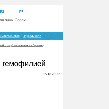
Главная
Карта сайта
RSS
в-массажистов
Опухоли шеи
абот, опубликованных в сборнике
/
х гемофилией
05.10.2010г.