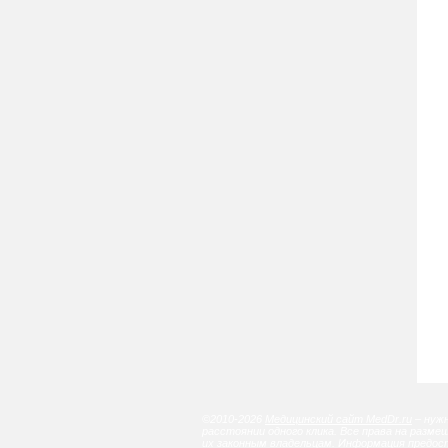
©2010-2026
Медицинский сайт MedDr.ru
– нужн
расстоянии одного клика. Все права на разм
их законным владельцам. Информация предос