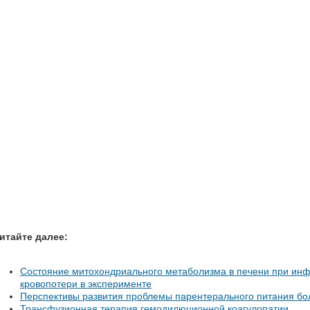
итайте далее:
Состояние митохондриального метаболизма в печени при инф
кровопотери в эксперименте
Перспективы развития проблемы парентерального питания бо
Трансфузионная терапия гемодилюционной коагулопатии