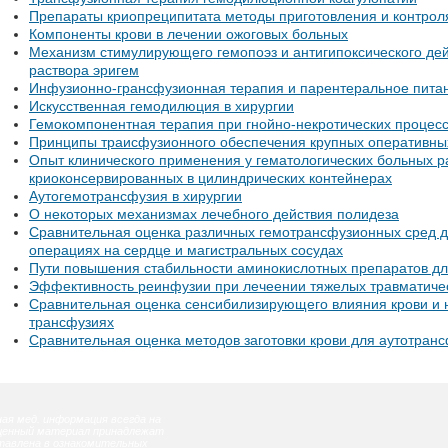
Препараты криопреципитата методы приготовления и контрол
Компоненты крови в лечении ожоговых больных
Механизм стимулирующего гемопоэз и антигипоксического де
раствора эригем
Инфузионно-грансфузионная терапия и парентеральное пита
Искусственная гемодилюция в хирургии
Гемокомпонентная терапия при гнойно-некротических процес
Принципы траисфузионного обеспечения крупных оперативны
Опыт клинического применения у гематологических больных 
криоконсервированных в цилиндрических контейнерах
Аутогемотрансфузия в хирургии
О некоторых механизмах лечебного действия полидеза
Сравнительная оценка различных гемотрансфузионных сред д
операциях на сердце и магистральных сосудах
Пути повышения стабильности аминокислотных препаратов дл
Эффективность реинфузии при лечеении тяжелых травматиче
Сравнительная оценка сенсибилизирующего влияния крови и 
трансфузиях
Сравнительная оценка методов заготовки крови для аутотран
ая мед. информация всегда на
ещенный материал принадлежат
тавлена в ознакомительных