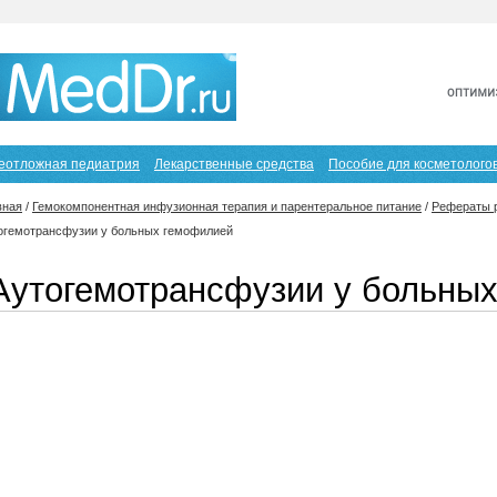
еотложная педиатрия
Лекарственные средства
Пособие для косметолого
вная
/
Гемокомпонентная инфузионная терапия и парентеральное питание
/
Рефераты р
огемотрансфузии у больных гемофилией
Аутогемотрансфузии у больны