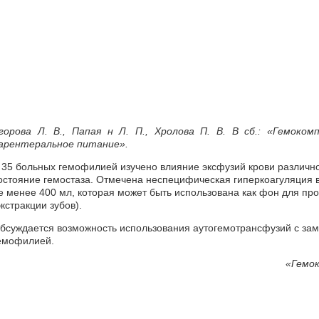
горова Л. В., Папая н Л. П., Хролова П. В. В сб.: «Гемоко
арентеральное питание».
 35 больных гемофилией изучено влияние эксфузий крови различног
остояние гемостаза. Отмечена неспецифическая гиперкоагуляция в
е менее 400 мл, которая может быть использована как фон для п
экстракции зубов).
бсуждается возможность использования аутогемотрансфузий с зам
емофилией.
«Гемо