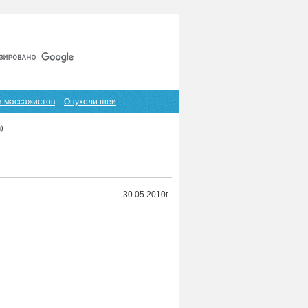
Главная
Карта сайта
RSS
в-массажистов
Опухоли шеи
)
30.05.2010г.