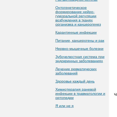
Онтогенетическое
формирование нейро-
гуморальной регуляции
возбуждения в тканях
организма и канцерогенез
Карантинные инфекции
Питание, канцерогены и рак
Нервно-мышечные болезни
Зубочелюстная система при
эндокринных заболеваниях
Лечение ревматических
заболеваний
Здоровье каждый день
Химиотерапия раневой
инфекции в травматологии и
Ч
ортопедии
Я или не я