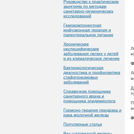
Руководство к практическим
занятиям по методам
санитарно-гигиенических
исследований
Гемокомпонентная
инфузионная терапия и
парентеральное питание
Хронические
Л
неспецифические
заболевания легких у детей
к
и их климатическое лечение
Ф
Бактериологическая
диагностика и профилактика
Л
стафилококковых
м
заболеваний
Д
Справочник помощника
п
санитарного врача и
помощника эпидемиолога
П
м
Гормоно-терапия предрака и
рака молочной железы
Ф
Популярные статьи
Рак щитовидной железы