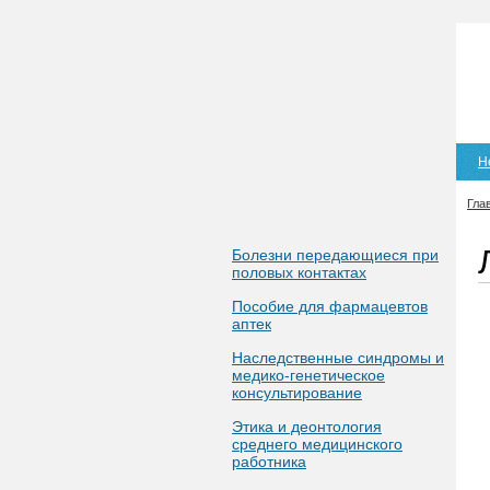
Н
Гла
Болезни передающиеся при
половых контактах
Пособие для фармацевтов
аптек
Наследственные синдромы и
медико-генетическое
консультирование
Этика и деонтология
среднего медицинского
работника