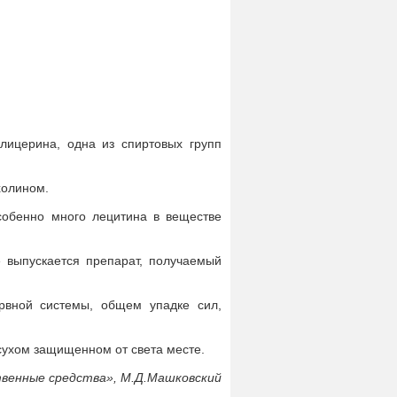
ицерина, одна из спиртовых групп
холином.
собенно много лецитина в веществе
 выпускается препарат, получаемый
рвной системы, общем упадке сил,
 сухом защищенном от света месте.
венные средства», М.Д.Машковский