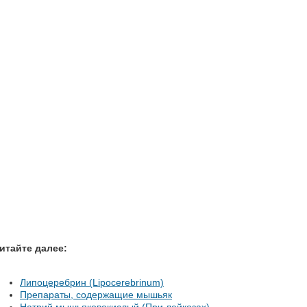
итайте далее:
Липоцеребрин (Lipocerebrinum)
Препараты, содержащие мышьяк