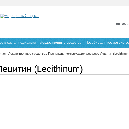
еотложная педиатрия
Лекарственные средства
Пособие для косметолого
вная
/
Лекарственные средства
/
Препараты, содержащие фосфор
/
Лецитин (Lecithinum
Лецитин (Lecithinum)