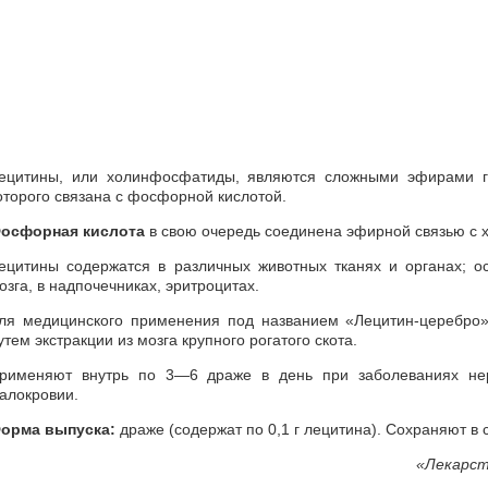
ецитины, или холинфосфатиды, являются сложными эфирами гл
оторого связана с фосфорной кислотой.
осфорная кислота
в свою очередь соединена эфирной связью с 
ецитины содержатся в различных животных тканях и органах; о
озга, в надпочечниках, эритроцитах.
ля медицинского применения под названием «Лецитин-церебро»
утем экстракции из мозга крупного рогатого скота.
рименяют внутрь по 3—6 драже в день при заболеваниях не
алокровии.
орма выпуска:
драже (содержат по 0,1 г лецитина). Сохраняют в
«
Лекарст