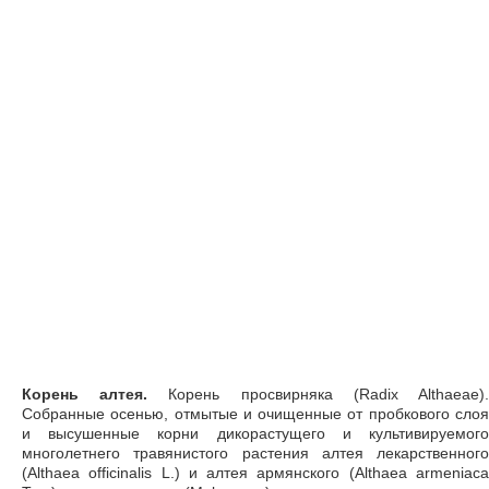
Корень алтея.
Корень просвирняка (Radix Althaeae)
Собранные осенью, отмытые и очищенные от пробкового слоя
и высушенные корни дикорастущего и культивируемого
многолетнего травянистого растения алтея лекарственного
(Althaea officinalis L.) и алтея армянского (Althaea armeniaca