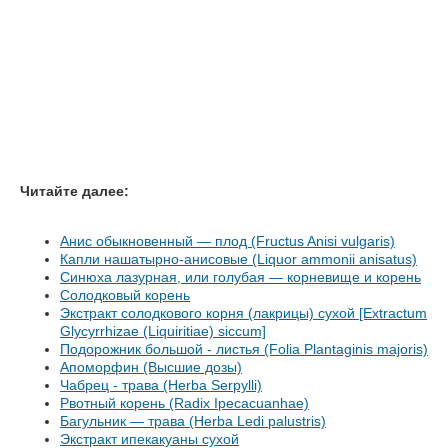
Читайте далее:
Анис обыкновенный — плод (Fructus Anisi vulgaris)
Капли нашатырно-анисовые (Liquor ammonii anisatus)
Синюха лазурная, или голубая — корневище и корень
Солодковый корень
Экстракт солодкового корня (лакрицы) сухой [Extractum
Glycyrrhizae (Liquiritiae) siccum]
Подорожник большой - листья (Folia Plantaginis majoris)
Апоморфин (Высшие дозы)
Чабрец - трава (Herba Serpylli)
Рвотный корень (Radix Ipecacuanhae)
Багульник — трава (Herba Ledi palustris)
Экстракт ипекакуаны сухой