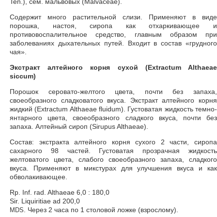
Ten.), сем. мальвовых (Malvaceae).
Содержит много растительной слизи. Применяют в виде
порошка, настоя, сиропа как отхаркивающее и
противовоспалительное средство, главным образом при
заболеваниях дыхательных путей. Входит в состав «грудного
чая».
Экстракт алтейного корня сухой (Extractum Althaeae
siccum)
Порошок серовато-желтого цвета, почти без запаха,
своеобразного сладковатого вкуса. Экстракт алтейного корня
жидкий (Extractum Althaeae fluidum). Густоватая жидкость темно-
янтарного цвета, своеобразного сладкого вкуса, почти без
запаха. Алтейный сироп (Sirupus Althaeae).
Состав: экстракта алтейного корня сухого 2 части, сиропа
сахарного 98 частей. Густоватая прозрачная жидкость
желтоватого цвета, слабого своеобразного запаха, сладкого
вкуса. Применяют в микстурах для улучшения вкуса и как
обволакивающее.
Rp. Inf. rad. Althaeae 6,0 : 180,0
Sir. Liquiritiae ad 200,0
. Через 2 часа по 1 столовой ложке (взрослому).
MDS