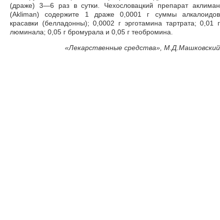
(драже) 3—6 раз в сутки. Чехословацкий препарат аклиман
(Akliman) содержите 1 драже 0,0001 г суммы алкалоидов
красавки (белладонны); 0,0002 г эрготамина тартрата; 0,01 г
люминала; 0,05 г бромурала и 0,05 г теобромина.
«
Лекарственные средства», М.Д.Машковский