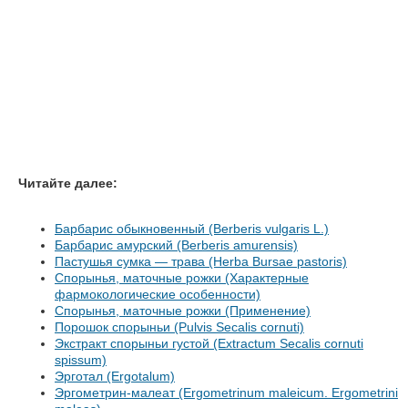
Читайте далее:
Барбарис обыкновенный (Berberis vulgaris L.)
Барбарис амурский (Berberis amurensis)
Пастушья сумка — трава (Herba Bursae pastoris)
Спорынья, маточные рожки (Характерные
фармокологические особенности)
Спорынья, маточные рожки (Применение)
Порошок спорыньи (Pulvis Secalis cornuti)
Экстракт спорыньи густой (Extractum Secalis cornuti
spissum)
Эрготал (Ergotalum)
Эргометрин-малеат (Ergometrinum maleicum. Ergometrini