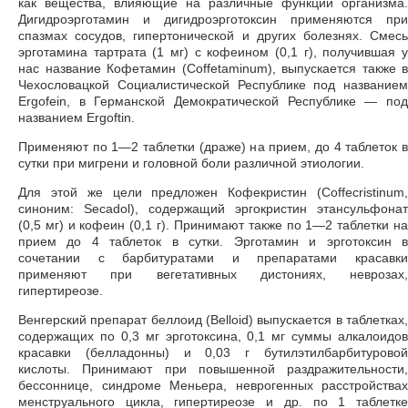
как вещества, влияющие на различные функции организма.
Дигидроэрготамин и дигидроэрготоксин применяются при
спазмах сосудов, гипертонической и других болезнях. Смесь
эрготамина тартрата (1 мг) с кофеином (0,1 г), получившая у
нас название Кофетамин (Coffetaminum), выпускается также в
Чехословацкой Социалистической Республике под названием
Ergofein, в Германской Демократической Республике — под
названием Ergoftin.
Применяют по 1—2 таблетки (драже) на прием, до 4 таблеток в
сутки при мигрени и головной боли различной этиологии.
Для этой же цели предложен Кофекристин (Coffecristinum,
синоним: Secadol), содержащий эргокристин этансульфонат
(0,5 мг) и кофеин (0,1 г). Принимают также по 1—2 таблетки на
прием до 4 таблеток в сутки. Эрготамин и эрготоксин в
сочетании с барбитуратами и препаратами красавки
применяют при вегетативных дистониях, неврозах,
гипертиреозе.
Венгерский препарат беллоид (Belloid) выпускается в таблетках,
содержащих по 0,3 мг эрготоксина, 0,1 мг суммы алкалоидов
красавки (белладонны) и 0,03 г бутилэтилбарбитуровой
кислоты. Принимают при повышенной раздражительности,
бессоннице, синдроме Меньера, неврогенных расстройствах
менструального цикла, гипертиреозе и др. по 1 таблетке