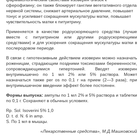
сферофизину; он также блокирует ганглии вегетативного отдела
нервной системы, снижает артериальное давление, повышает
тонус и усиливает сокращения мускулатуры матки, повышает
чувствительность матки к питуитрину.
Применяется в качестве родоускоряющего средства (лучше
вместе с питуитрином или другими родоускоряющими
средствами) и для ускорения сокращения мускулатуры матки в
послеродовом периоде.
В связи с гипотензивным действием изоверин можно назначать
роженицам, страдающим поздними токсикозами беременности,
сопровождающимися гипертонией. Вводят изоверин
внутримышечно по 1 мл 2% или 5% раствора. Может
назначаться также per os по 0,1 г на прием (2—3 раза); при
внутримышечном введении эффект более постоянен.
Формы выпуска:
ампулы по 1 мл 2% и 5% раствора и таблетк
по 0,1 г. Сохраняют в обычных условиях.
Rp. Sol. Isoverini 5% 1,0
D. t. d. N. 6 in amp.
S. По 1 мл в мышцы.
«
Лекарственные средства», М.Д.Машковский