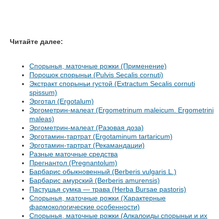
Читайте далее:
Спорынья, маточные рожки (Применение)
Порошок спорыньи (Pulvis Secalis cornuti)
Экстракт спорыньи густой (Extractum Secalis cornuti
spissum)
Эрготал (Ergotalum)
Эргометрин-малеат (Ergometrinum maleicum. Ergometrini
maleas)
Эргометрин-малеат (Разовая доза)
Эрготамин-тартрат (Ergotaminum tartaricum)
Эрготамин-тартрат (Рекамандации)
Разные маточные средства
Прегнантол (Pregnantolum)
Барбарис обыкновенный (Berberis vulgaris L.)
Барбарис амурский (Berberis amurensis)
Пастушья сумка — трава (Herba Bursae pastoris)
Спорынья, маточные рожки (Характерные
фармокологические особенности)
Спорынья, маточные рожки (Алкалоиды спорыньи и их