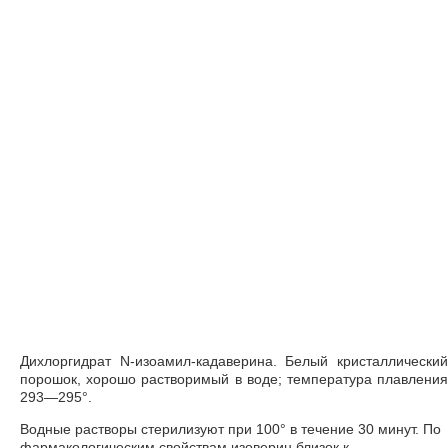
Дихлоргидрат N-изоамил-кадаверина. Белый кристаллический
порошок, хорошо растворимый в воде; температура плавления
293—295°.
Водные растворы стерилизуют при 100° в течение 30 минут. По
фармакологическим свойствам изоверин близок к