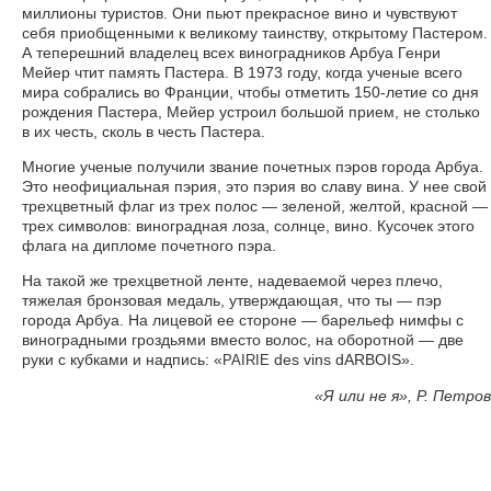
миллионы туристов. Они пьют прекрасное вино и чувствуют
себя приобщенными к великому таинству, открытому Пастером.
А теперешний владелец всех виноградников Арбуа Генри
Мейер чтит память Пастера. В 1973 году, когда ученые всего
мира собрались во Франции, чтобы отметить 150-летие со дня
рождения Пастера, Мейер устроил большой прием, не столько
в их честь, сколь в честь Пастера.
Многие ученые получили звание почетных пэров города Арбуа.
Это неофициальная пэрия, это пэрия во славу вина. У нее свой
трехцветный флаг из трех полос — зеленой, желтой, красной —
трех символов: виноградная лоза, солнце, вино. Кусочек этого
флага на дипломе почетного пэра.
На такой же трехцветной ленте, надеваемой через плечо,
тяжелая бронзовая медаль, утверждающая, что ты — пэр
города Арбуа. На лицевой ее стороне — барельеф нимфы с
виноградными гроздьями вместо волос, на оборотной — две
руки с кубками и надпись: «
des vins dARBOIS».
PAIRIE
«
Я или не я», Р. Петров