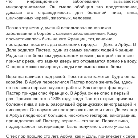
что инфекционные заболевания вызываются
микроорганизмами. Он смело обобщил это представление,
доказав его справедливость для болезней пива, вина,
шелковичных червей, животных, человека.
Познав эту истину, ученый использовал виновников
заболеваний в борьбе с самими заболеваниями. Кому
посчастливилось быть на юге Франции, тот, конечно,
постарался посетить два маленьких городка — Доль и Арбуа. В
Доле родился Пастер, один из самых великих людей Франции.
Родился в небольшом двухэтажном домике, который так тесно
прижат к реке, что задняя дверь его открывается прямо на воду.
С порога можно зачерпнуть воды или выполоскать белье.
Веранда нависает над рекой. Посетителю кажется, будто он на
корабле. В Арбуа переселился Пастер после женитьбы, здесь
он вел свои первые научные работы. Как говорят французы,
Пастер трижды спас Францию. В Арбуа он ее спас в первый
раз. Произошло это в 1865 году, когда Пастер открыл причины
болезни пива и вина, разорявшей французских виноградарей и
пивоваров. Он научил их пастеризовать вино и пиво. До сих пор
в Арбуа плодоносит большой, несколько гектаров, виноградник,
принадлежавший Пастеру, вернее— его жене. Первое вино,
подвергшееся пастеризации, было получено с этого участка.
С тех пор прошло сто лет. Арбуа, как и Доль, привлекает к себе