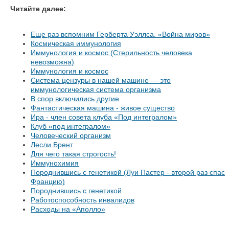
Читайте далее:
Еще раз вспомним Герберта Уэллса. «Война миров»
Космическая иммунология
Иммунология и космос (Стерильность человека
невозможна)
Иммунология и космос
Система цензуры в нашей машине — это
иммунологическая система организма
В спор включились другие
Фантастическая машина - живое существо
Ира - член совета клуба «Под интегралом»
Клуб «под интегралом»
Человеческий организм
Лесли Брент
Для чего такая строгость!
Иммунохимия
Породнившись с генетикой (Луи Пастер - второй раз спас
Францию)
Породнившись с генетикой
Работоспособность инвалидов
Расходы на «Аполло»