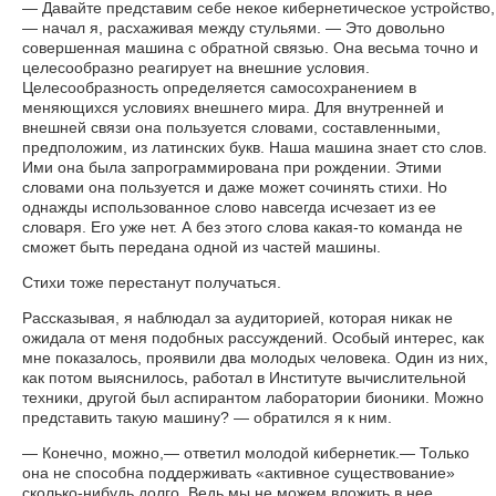
— Давайте представим себе некое кибернетическое устройство,
— начал я, расхаживая между стульями. — Это довольно
совершенная машина с обратной связью. Она весьма точно и
целесообразно реагирует на внешние условия.
Целесообразность определяется самосохранением в
меняющихся условиях внешнего мира. Для внутренней и
внешней связи она пользуется словами, составленными,
предположим, из латинских букв. Наша машина знает сто слов.
Ими она была запрограммирована при рождении. Этими
словами она пользуется и даже может сочинять стихи. Но
однажды использованное слово навсегда исчезает из ее
словаря. Его уже нет. А без этого слова какая-то команда не
сможет быть передана одной из частей машины.
Стихи тоже перестанут получаться.
Рассказывая, я наблюдал за аудиторией, которая никак не
ожидала от меня подобных рассуждений. Особый интерес, как
мне показалось, проявили два молодых человека. Один из них,
как потом выяснилось, работал в Институте вычислительной
техники, другой был аспирантом лаборатории бионики. Можно
представить такую машину? — обратился я к ним.
— Конечно, можно,— ответил молодой кибернетик.— Только
она не способна поддерживать «активное существование»
сколько-нибудь долго. Ведь мы не можем вложить в нее