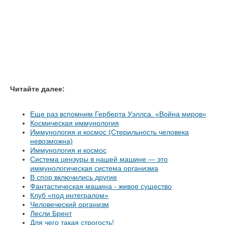
Читайте далее:
Еще раз вспомним Герберта Уэллса. «Война миров»
Космическая иммунология
Иммунология и космос (Стерильность человека
невозможна)
Иммунология и космос
Система цензуры в нашей машине — это
иммунологическая система организма
В спор включились другие
Фантастическая машина - живое существо
Клуб «под интегралом»
Человеческий организм
Лесли Брент
Для чего такая строгость!