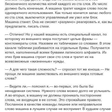
бесконечного количества копий каждого из ста слов. Их число
должно быть конечным. А машина тратит каждое слово после
однократного использования. Как только кончится запас любого
из ста слов, выключится управляемый им узел или блок.
Машина станет. Она не сможет «разумно» реагировать и, как вы
предлагаете, писать стихи.
— Отлично! Но у нашей машины есть специальный канал, по
которому из внешнего мира поступают целые фразы —
конгломераты слов. Назовем их табличками со словами. В этом
канале таблички разбиваются на отдельные буквы. Получается
котел, наполненный всеми буквами латинского алфавита. Из
этих букв машина строит свои сто слов и тратит их на
всевозможные «жизненные» нужды.
— А для чего такая сложность? — спросил тот же юноша.— Не
проще ли машине заимствовать из внешнего мира готовые
слова?
— Видите ли,— пояснил я,— во-первых, это была бы
ненадежная система. Нужного слова можно долго не услышать.
А во-вторых, в машину не должны проникать посторонние
слова, не входящие в ее сотню. Это строжайшее правило.
Посланное в качестве команды лишнее или неправильное
слово машина в лучшем случае не воспримет. В худшем случае