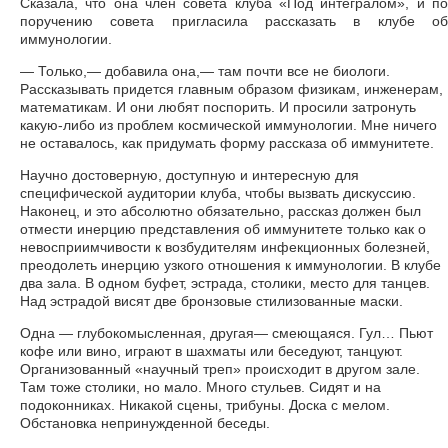
Сказала, что она член совета клуба «Под интегралом», и по
поручению совета пригласила рассказать в клубе об
иммунологии.
— Только,— добавила она,— там почти все не биологи.
Рассказывать придется главным образом физикам, инженерам,
математикам. И они любят поспорить. И просили затронуть
какую-либо из проблем космической иммунологии. Мне ничего
не оставалось, как придумать форму рассказа об иммунитете.
Научно достоверную, доступную и интересную для
специфической аудитории клуба, чтобы вызвать дискуссию.
Наконец, и это абсолютно обязательно, рассказ должен был
отмести инерцию представления об иммунитете только как о
невосприимчивости к возбудителям инфекционных болезней,
преодолеть инерцию узкого отношения к иммунологии. В клубе
два зала. В одном буфет, эстрада, столики, место для танцев.
Над эстрадой висят две бронзовые стилизованные маски.
Одна — глубокомысленная, другая— смеющаяся. Гул… Пьют
кофе или вино, играют в шахматы или беседуют, танцуют.
Организованный «научный треп» происходит в другом зале.
Там тоже столики, но мало. Много стульев. Сидят и на
подоконниках. Никакой сцены, трибуны. Доска с мелом.
Обстановка непринужденной беседы.