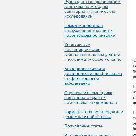
Руководство к практическим
занятиям по методам
санитарно-гигиенических
исследований
Гемокомпонентная
инфузионная терапия и
парентеральное питание
Хронические
неспецифические
заболевания легких у детей
и их климатическое лечение
«
О
х
Бактериологическая
п
диагностика и профилактика
р
стафилококковых
заболеваний
Н
в
Справочник помощника
в
санитарного врача и
помощника эпидемиолога
д
Гормоно-терапия предрака и
П
рака молочной железы
с
о
Популярные статьи
б
о
Рак щитовидной железы