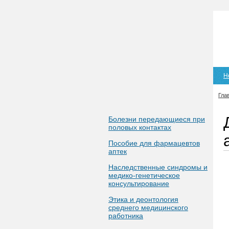
Н
Гла
Болезни передающиеся при
половых контактах
Пособие для фармацевтов
аптек
Наследственные синдромы и
медико-генетическое
консультирование
Этика и деонтология
среднего медицинского
работника