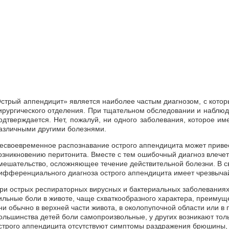
стрый аппендицит» является наиболее частым диагнозом, с котор
ирургического отделения. При тщательном обследовании и наблюде
одтверждается. Нет, пожалуй, ни одного заболевания, которое и
азличными другими болезнями.
есвоевременное распознавание острого аппендицита может привес
озникновению перитонита. Вместе с тем ошибочный диагноз влече
мешательство, осложняющее течение действительной болезни. В с
ифференциального диагноза острого аппендицита имеет чрезвыча
ри острых респираторных вирусных и бактериальных заболеваниях
ильные боли в животе, чаще схваткообразного характера, преимущ
ни обычно в верхней части живота, в околопупочной области или в
ольшинства детей боли самопроизвольные, у других возникают толь
строго аппендицита отсутствуют симптомы раздражения брюшины,