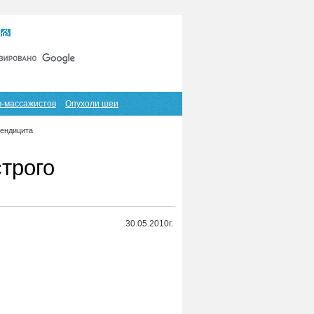
Главная
Карта сайта
RSS
в-массажистов
Опухоли шеи
пендицита
трого
30.05.2010г.