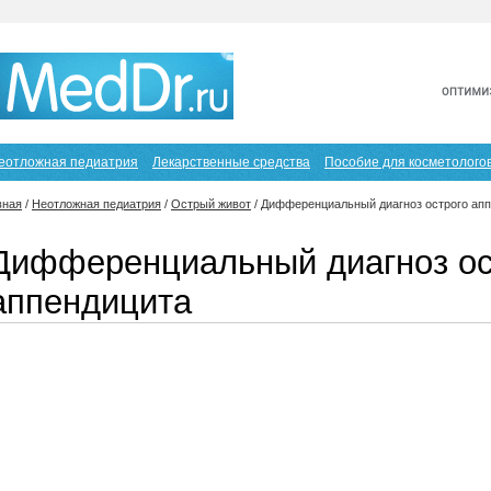
еотложная педиатрия
Лекарственные средства
Пособие для косметолого
вная
/
Неотложная педиатрия
/
Острый живот
/
Дифференциальный диагноз острого ап
Дифференциальный диагноз ос
аппендицита