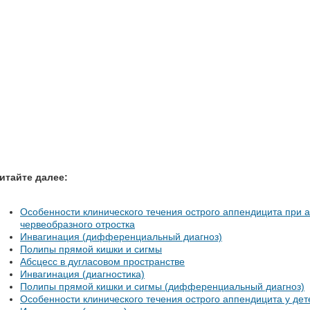
итайте далее:
Особенности клинического течения острого аппендицита при
червеобразного отростка
Инвагинация (дифференциальный диагноз)
Полипы прямой кишки и сигмы
Абсцесс в дугласовом пространстве
Инвагинация (диагностика)
Полипы прямой кишки и сигмы (дифференциальный диагноз)
Особенности клинического течения острого аппендицита у дете