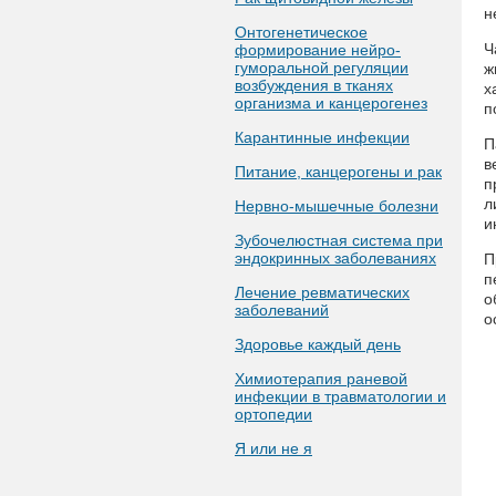
н
Онтогенетическое
Ч
формирование нейро-
гуморальной регуляции
ж
возбуждения в тканях
х
организма и канцерогенез
п
Карантинные инфекции
П
в
Питание, канцерогены и рак
п
л
Нервно-мышечные болезни
и
Зубочелюстная система при
эндокринных заболеваниях
П
п
Лечение ревматических
о
заболеваний
о
Здоровье каждый день
Химиотерапия раневой
инфекции в травматологии и
ортопедии
Я или не я