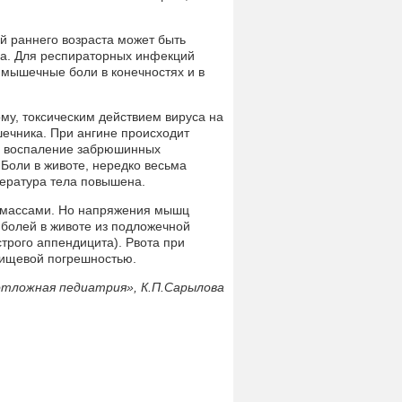
й раннего возраста может быть
она. Для респираторных инфекций
и мышечные боли в конечностях и в
му, токсическим действием вируса на
ечника. При ангине происходит
и воспаление забрюшинных
 Боли в животе, нередко весьма
пература тела повышена.
и массами. Но напряжения мышц
 болей в животе из подложечной
строго аппендицита). Рвота при
пищевой погрешностью.
тложная педиатрия», К.П.Сарылова