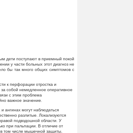
ым дети поступают в приемный покой
нии у части больных этот диагноз не
мело бы так много общих симптомов с
ти к перфорации отростка и
т за собой немедленное оперативное
вязи с этим проблема
йно важное значение.
 и ангинах могут наблюдаться
ественно разлитые. Локализуются
 правой подвздошной области. У
ко при пальпации. В отличие от
 в том числе мышечной защиты,