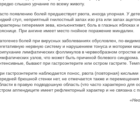
ередко слышно урчание по всему животу.
асто появлению болей предшествует рвота, иногда упорная. У дете
идкий стул, неприятный гнилостный запах изо рта или запах ацет
арактерны гиперемия зева, конъюнктивит, боль в глазных яблоках 
ояснице. При ангине имеет место гнойное поражение миндалин.
атогенез болей при вирусных заболеваниях обусловлен, по-видимо
егетативную нервную систему и нарушением тонуса и моторики киш
рипухание лимфатических фолликулов в червеобразном отростке 
имфатических узлов, что может быть причиной болевого синдрома.
нтенсивные, бывают при гастроэнтерите или остром гастрите. Тем
ри гастроэнтерите наблюдается понос, рвота (повторная) кислым
ередней брюшной стенки нет, не отмечается также и перемещения
бласти в правую подвздошную область (что часто характерно для о
стром аппендиците имеет рефлекторный характер и не связана с 
«
Нео