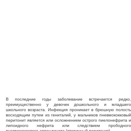
В последние годы заболевание встречается редко,
преимущественно у девочек дошкольного и младшего
школьного возраста. Инфекция проникает в брюшную полость
восходящим путем из гениталий, у мальчиков пневмококковый
перитонит является или осложнением острого пиелонефрита и
липоидного нефрита или следствием прободного
пневмококкового аппендицита (вторичный перитонит).