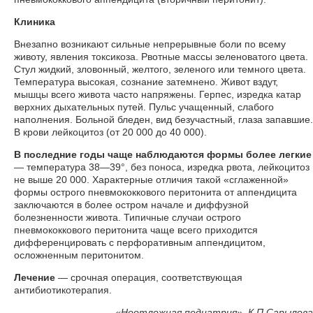
Клиника
Внезапно возникают сильные непрерывные боли по всему
животу, явления токсикоза. Рвотные массы зеленоватого цвета.
Стул жидкий, зловонный, желтого, зеленого или темного цвета.
Температура высокая, сознание затемнено. Живот вздут,
мышцы всего живота часто напряжены. Герпес, изредка катар
верхних дыхательных путей. Пульс учащенный, слабого
наполнения. Больной бледен, вид безучастный, глаза запавшие.
В крови лейкоцитоз (от 20 000 до 40 000).
В последние годы чаще наблюдаются формы более легкие
— температура 38—39°, без поноса, изредка рвота, лейкоцитоз
не выше 20 000. Характерные отличия такой «сглаженной»
формы острого пневмококкового перитонита от аппендицита
заключаются в более остром начале и диффузной
болезненности живота. Типичные случаи острого
пневмококкового перитонита чаще всего приходится
дифференцировать с перфоративным аппендицитом,
осложненным перитонитом.
Лечение
— срочная операция, соответствующая
антибиотикотерапия.
«
Неотложная педиатрия», К.П.Сарылова