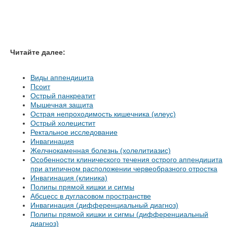
Читайте далее:
Виды аппендицита
Псоит
Острый панкреатит
Мышечная защита
Острая непроходимость кишечника (илеус)
Острый холецистит
Ректальное исследование
Инвагинация
Желчнокаменная болезнь (холелитиазис)
Особенности клинического течения острого аппендицита
при атипичном расположении червеобразного отростка
Инвагинация (клиника)
Полипы прямой кишки и сигмы
Абсцесс в дугласовом пространстве
Инвагинация (дифференциальный диагноз)
Полипы прямой кишки и сигмы (дифференциальный
диагноз)