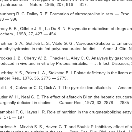
a) antracene. — Nature, 1965, 207, 816 — 817.
aunberg R. C, Dailey R. E. Formation of nitrosoproline in rats. — Proc.
93 — 996.
rody В. В., Gillette J. R., La Du B. N. Enzymatic metabolism of drugs 
iochem., 1958, 27, 427 — 454.
roitman S. A., Gottlieb L. S., Vitale G. G., VavrousekGakuba E. Enhan
imethylhydrosine in rats fed polyunsaturated fat diet. — Amer. J. Clin. N
rookes J. В., Cherry W. В., Thacker L, Alley С. С. Analysys by gaschr
roduced in vivo and in vitro by Proteus mirabilis. — J. Infect. Diseases
uehring Y. S., Poirer L. A., Stokstad E. L Folate deficiency in the livers 
ancer Res., 1976, 36, 2775 — 2779.
ull L. В., Culvenor С. С, Dick A. T. The pyrrolizidine alkaloids. — Amst
utler W. H., Neal G. E. The effect of aflatoxin Bi on the hepatic structu
arginally deficient in choline. — Cancer Res., 1973, 33, 2878 — 2885.
ampbell T. C, Hayes I. R. Role of nutrition in the drugmetabolizing e
6, 171 — 197.
ardesa A., Mirvish S. S., Haven G. T. and Shubik P. Inhibitory effect of a