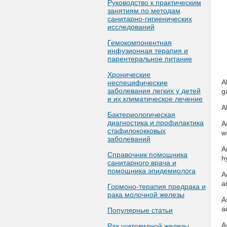
Руководство к практическим
занятиям по методам
санитарно-гигиенических
исследований
Гемокомпонентная
инфузионная терапия и
парентеральное питание
Хронические
A
неспецифические
заболевания легких у детей
g
и их климатическое лечение
A
Бактериологическая
диагностика и профилактика
A
стафилококковых
w
заболеваний
A
Справочник помощника
h
санитарного врача и
помощника эпидемиолога
A
a
Гормоно-терапия предрака и
рака молочной железы
A
a
Популярные статьи
A
Рак щитовидной железы