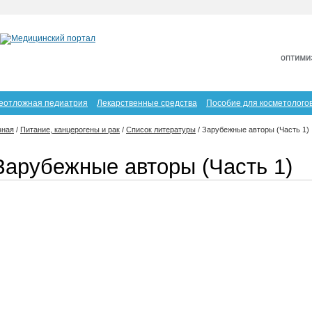
еотложная педиатрия
Лекарственные средства
Пособие для косметолого
вная
/
Питание, канцерогены и рак
/
Список литературы
/
Зарубежные авторы (Часть 1)
Зарубежные авторы (Часть 1)