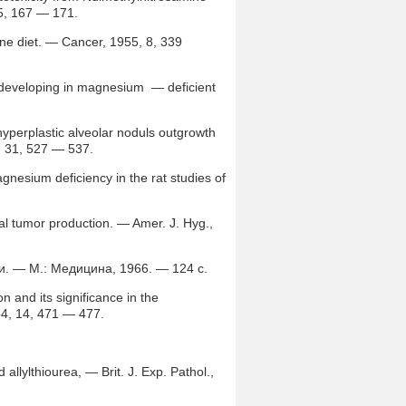
15, 167 — 171.
dine diet. — Cancer, 1955, 8, 339
a developing in magnesium — deficient
hyperplastic alveolar noduls outgrowth
 31, 527 — 537.
gnesium deficiency in the rat studies of
al tumor production. — Amer. J. Hyg.,
и. — М.: Медицина, 1966. — 124 с.
n and its significance in the
54, 14, 471 — 477.
llylthiourea, — Brit. J. Exp. Pathol.,