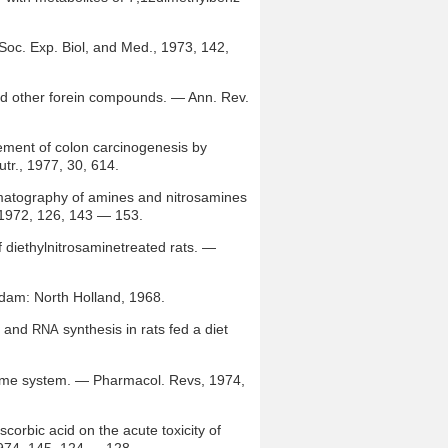
 Soc. Exp. Biol, and Med., 1973, 142,
and other forein compounds. — Ann. Rev.
cement of colon carcinogenesis by
utr., 1977, 30, 614.
omatography of amines and nitrosamines
, 1972, 126, 143 — 153.
of diethylnitrosaminetreated rats. —
erdam: North Holland, 1968.
re and
synthesis in rats fed a diet
RNA
nzyme system. — Pharmacol. Revs, 1974,
scorbic acid on the acute toxicity of