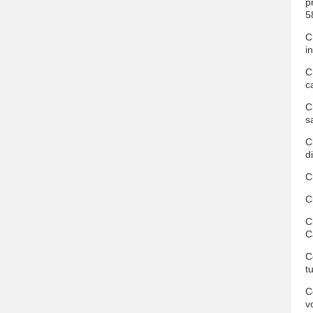
p
5
C
i
C
c
C
s
C
d
C
C
C
C
C
t
C
v