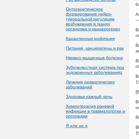
f
Онтогенетическое
формирование нейро-
A
гуморальной регуляции
—
возбуждения в тканях
организма и канцерогенез
B
r
Карантинные инфекции
B
Питание, канцерогены и рак
a
Нервно-мышечные болезни
B
c
Зубочелюстная система при
эндокринных заболеваниях
B
Лечение ревматических
1
заболеваний
[
Здоровье каждый день
B
Химиотерапия раневой
u
инфекции в травматологии и
ортопедии
B
Я или не я
B
1