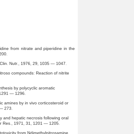
idine from nitrate and piperidine in the
200.
Clin. Nutr., 1976, 29, 1035 — 1047.
itroso compounds: Reaction of nitrite
thesis by polycyclic aromatic
, 1291 — 1296.
 amines by in vivo corticosteroid or
 — 273.
ty and hepatic necrosis following oral
er Res., 1971, 31, 1201 — 1205.
patotoxicity from Ndimethylnitrosamine