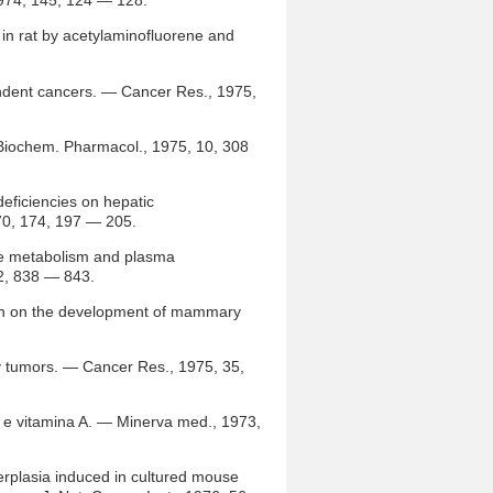
 1974, 145, 124 — 128.
 in rat by acetylaminofluorene and
.
endent cancers. — Cancer Res., 1975,
g. Biochem. Pharmacol., 1975, 10, 308
 deficiencies on hepatic
70, 174, 197 — 205.
ane metabolism and plasma
2, 838 — 843.
actin on the development of mammary
y tumors. — Cancer Res., 1975, 35,
) e vitamina A. — Minerva med., 1973,
yperplasia induced in cultured mouse