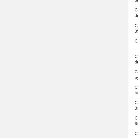
d
C
d
C
3
C
—
C
d
C
p
C
t
C
3
C
6
C