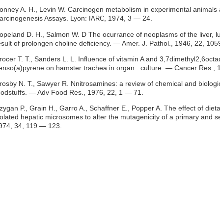
onney A. H., Levin W. Carcinogen metabolism in experimental animals
arcinogenesis Assays. Lyon:
, 1974, 3 — 24.
IARC
opeland D. H., Salmon W. D The ocurrance of neoplasms of the liver, lu
esult of prolongen choline deficiency. — Amer. J. Pathol., 1946, 22, 10
rocer Т. Т., Sanders L. L. Influence of vitamin A and 3,7dimethyl2,6octadi
enso(a)pyrene on hamster trachea in organ . culture. — Cancer Res.,
rosby N. Т., Sawyer R. Nnitrosamines: a review of chemical and biologic
oodstuffs. — Adv Food Res., 1976, 22, 1 — 71.
zygan P., Grain H., Garro A., Schaffner E., Popper A. The effect of dietary
solated hepatic microsomes to alter the mutagenicity of a primary and
974, 34, 119 — 123.