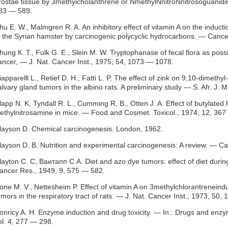
rostae tissue by 3methyicholanthrene or NmethylNnitroNnitrosoguanidin
83 — 589.
hu E. W., Malmgren R. A. An inhibitory effect of vitamin A on the induct
n the Syrian hamster by carcinogenic polycyclic hydrocarbons. — Canc
hung К. Т., Fulk G. E., Slein M. W. Tryptophanase of fecal flora as possib
ancer, — J. Nat. Cancer Inst., 1975, 54, 1073 — 1078.
iapparelll L., Retief D. H., Fatti L. P. The effect of zink on 9,10-dime
alvary gland tumors in the albino rats. A preliminary study — S. Afr. J. 
lapp N. K, Tyndall R. L., Cumming R, В., Otten J. A. Effect of butylated
iethylnitrosamine in mice. — Food and Cosmet. Toxicol., 1974, 12, 36
layson D. Chemical carcinogenesis. London, 1962.
layson D. B. Nutrition and experimental carcinogenesis: A review. — 
layton С. С, Ваитапп С A. Diet and azo dye tumors: effect of diet durin
ancer Res., 1949, 9, 575 — 582.
one M. V., Nettesheim P. Effect of vitamin A on 3methylchlorantrenei
umors in the respiratory tract of rats. — J. Nat. Cancer Inst., 1973, 50
onricy A. H. Enzyme induction and drug toxicity. — In.: Drugs and en
ol. 4, 277 — 298.