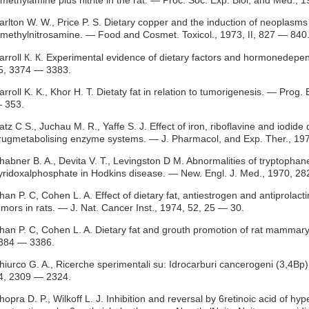
imethylamine plus nitrite in the rat. — Proc. Soc. Exp. Biol, and Med.,
arlton W. W., Price P. S. Dietary copper and the induction of neoplasms
imethylnitrosamine. — Food and Cosmet. Toxicol., 1973,
, 827 — 840
II
arroll К. К. Experimental evidence of dietary factors and hormonedep
5, 3374 — 3383.
arroll K. K., Khor H. T. Dietaty fat in relation to tumorigenesis. — Pro
 353.
atz С S., Juchau M. R., Yaffe S. J. Effect of iron, riboflavine and iodide
rugmetabolising enzyme systems. — J. Pharmacol, and Exp. Ther., 19
habner B. A., Devita V. Т., Levingston D M. Abnormalities of tryptoph
yridoxalphosphate in Hodkins disease. — New. Engl. J. Med., 1970, 28
han P. C, Cohen L. A. Effect of dietary fat, antiestrogen and antiprol
umors in rats. — J. Nat. Cancer Inst., 1974, 52, 25 — 30.
han P. C, Cohen L. A. Dietary fat and grouth promotion of rat mammar
384 — 3386.
hiurco G. A., Ricerche sperimentali su: Idrocarburi cancerogeni (3,4Bp
4, 2309 — 2324.
hopra D. P., Wilkoff L. J. Inhibition and reversal by 6retinoic acid of h