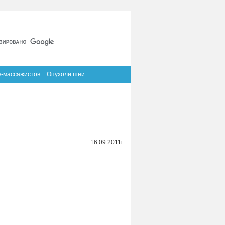
Главная
Карта сайта
RSS
в-массажистов
Опухоли шеи
16.09.2011г.