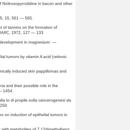
of Nnitrosopyrrolidine in bacon and other
75, 15, 561 — 565.
ct of tannins on the formation of
, 1972, 127 — 133.
IARC
ma development in magnesium —
al tumors by vitamin A acid (retinoic
mically induced skin pappillomas and
ia and their possible role in the
 — 1454.
alla to di propile sulla cancerogenesi da
 250.
x on induction of epithelial tumors in
 with metabolites of 7,12dimethylbenz