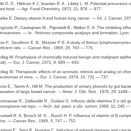
ills D. D., Hildrum K J, Scanlan R. A., Libley L. M. Potential precursors 
ried food. — Agr. Food Chemistry, 1973, 21, 876 — 877.
jelke E. Dietary vitamin A and human lung cancer. — Int. J. Cancer, 19
ogovski P., Castegnaio M., Pignatelli В., Walker E. A. The inhibiting effe
itrosamines. — In.: Nnitroso compounds analysys and formation. Lyon:
ois P., Saudborn E. В., Messier P. E. A study of thimus lymphosarco
eficient rats. — Cancer Res., 1969, 29, 763 — 775.
ollag W. Prophylaxis of chemically induced benign and malignant epitheli
cid). — Eur. J. Cancer, 1972, 8. 689 — 693.
ollag W. Therapeutic effects of an aromatic retinois acid analog on che
arcinomas of mice. — Eur. J. Cancer, 1974, 10, 731 — 737.
one E., Tamm A., Hill M. The production of urinary phenols by gut bacter
ausation of large bowel cancer. — Amer. J. Clin. Nutr., 1976, 29, 1448
onmassar E., Dallavalle R., Giuliani G. Influsso della vitamina E e del g
enzopirene nel topo. — Arch. ital. patol. e clin. tumori, 1968, 11, 245 —
outwell R. K, Brusch M. K.., Rusch H. P. Influence of vitamin of В comple
ice. — Cancer Res., 1949, 9, 747 — 752.
oyland E., Sims P., Huggins C. Induction of adrenal damage and cancer