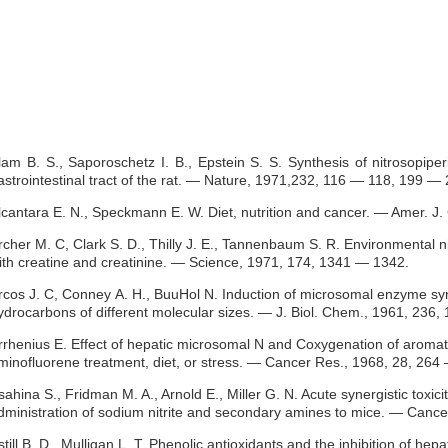
lam В. S., Saporoschetz I. В., Epstein S. S. Synthesis of nitrosopiper
astrointestinal tract of the rat. — Nature, 1971,232, 116 — 118, 199 — 
lcantara E. N., Speckmann E. W. Diet, nutrition and cancer. — Amer. J. 
rcher M. C, Clark S. D., Thilly J. E., Tannenbaum S. R. Environmental n
ith creatine and creatinine. — Science, 1971, 174, 1341 — 1342.
rcos J. С, Conney А. Н., BuuHol N. Induction of microsomal enzyme syn
ydrocarbons of different molecular sizes. — J. Biol. Chem., 1961, 236
rrhenius E. Effect of hepatic microsomal N and Coxygenation of aromatic
minofluorene treatment, diet, or stress. — Cancer Res., 1968, 28, 264
sahina S., Fridman M. A., Arnold E., Miller G. N. Acute synergistic toxici
dministration of sodium nitrite and secondary amines to mice. — Canc
still B. D., Mulligan L. T. Phenolic antioxidants and the inhibition of he