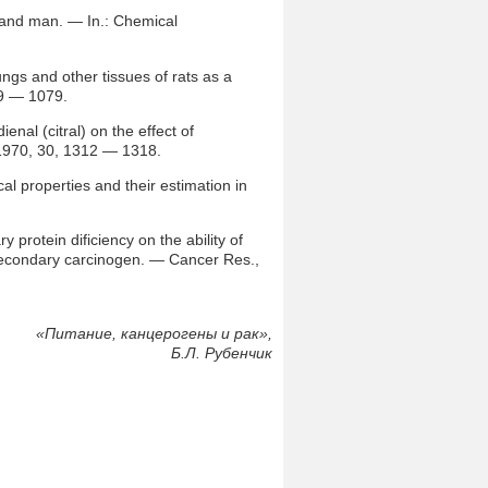
 and man. — In.: Chemical
ngs and other tissues of rats as a
59 — 1079.
enal (citral) on the effect of
 1970, 30, 1312 — 1318.
al properties and their estimation in
 protein dificiency on the ability of
 secondary carcinogen. — Cancer Res.,
«
Питание, канцерогены и рак»,
Б.Л. Рубенчик