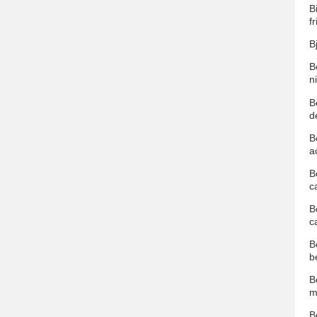
B
f
B
B
n
B
d
B
a
B
c
B
c
B
b
B
m
B