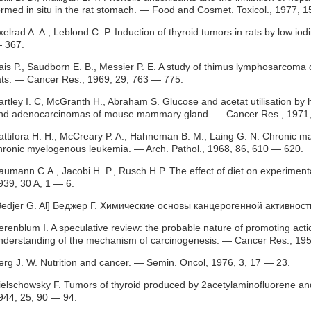
ormed in situ in the rat stomach. — Food and Cosmet. Toxicol., 1977, 
xelrad A. A., Leblond С. P. Induction of thyroid tumors in rats by low io
 367.
ais P., Saudborn E. В., Messier P. E. A study of thimus lymphosarcom
ats. — Cancer Res., 1969, 29, 763 — 775.
artley I. C, McGranth H., Abraham S. Glucose and acetat utilisation by 
nd adenocarcinomas of mouse mammary gland. — Cancer Res., 1971,
attifora H. H., McCreary P. A., Hahneman В. М., Laing G. N. Chronic ma
hronic myelogenous leukemia. — Arch. Pathol., 1968, 86, 610 — 620.
aumann С A., Jacobi H. P., Rusch H P. The effect of diet on experiment
939, 30 A, 1 — 6.
Bedjer G. Al] Беджер Г. Химические основы канцерогенной активност
erenblum I. A speculative review: the probable nature of promoting actio
nderstanding of the mechanism of carcinogenesis. — Cancer Res., 19
erg J. W. Nutrition and cancer. — Semin. Oncol, 1976, 3, 17 — 23.
ielschowsky F. Tumors of thyroid produced by 2acetylaminofluorene and a
944, 25, 90 — 94.