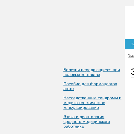
Н
Гла
Болезни передающиеся при
половых контактах
Пособие для фармацевтов
аптек
Наследственные синдромы и
медико-генетическое
консультирование
Этика и деонтология
среднего медицинского
работника