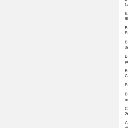
(
B
9
B
B
B
d
B
p
B
C
B
B
m
C
2
C