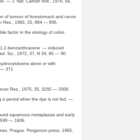
e. — J. Nat. Cancer Inst., 1976, 56,
ion of tumors of forestomach and cervix
er Res., 1965, 25, 884 — 895.
le factor in the etiology of colon
thyl-1,2-benzanthracene — induced
Med. Sci., 1972, 37, N 34, 85 — 90.
 hydroxytoluene alone or with
7 — 371.
Cancer Res., 1975, 35, 3292 — 3300.
g a period when the dye is not fed. —
nduced squamous metaplasias and early
, 1599 — 1606.
zymes. Prague: Pergamon press, 1965,