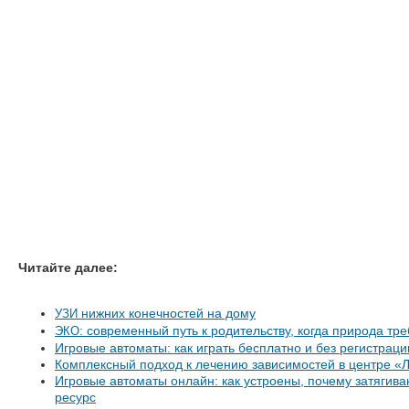
Читайте далее:
нижних конечностей на дому
УЗИ
: современный путь к родительству, когда природа тр
ЭКО
Игровые автоматы: как играть бесплатно и без регистрации
Комплексный подход к лечению зависимостей в центре «
Игровые автоматы онлайн: как устроены, почему затягива
ресурс