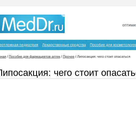
еотложная педиатрия
Лекарственные средства
Пособие для косметолого
вная
/
Пособие для фармацевтов аптек
/
Прочее
/
Липосакция: чего стоит опасаться
Липосакция: чего стоит опасат