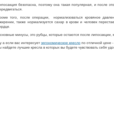
ипосакция безопасна, поэтому она такая популярная, и после эт
ередвигаться.
роме того, после операции, нормализоваться кровяное давле
жирении, также нормализуется сахар в крови и человек перестае
ердце.
сновные минусы, это рубцы, которые остаются после липосакции, 
у а если вас интересует
эргономическое кресло
по отличной цене -
ы найдете лучшие кресла в которых вы будете чувствовать себя уд