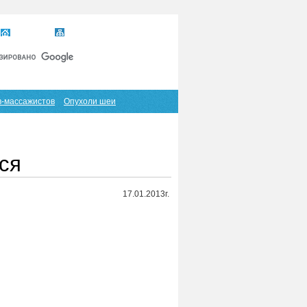
Главная
Карта сайта
RSS
в-массажистов
Опухоли шеи
ься
17.01.2013г.