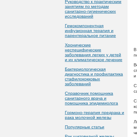
Руководство к практическим
занятиям по методам
санитарно-гигиенических
исследований
Гемокомпонентная
инфузионная терапия и
парентеральное питание
Хронические
В
неспецифические
заболевания легких у детей
п
и их климатическое лечение
В
Бактериологическая
с
диагностика и профилактика
и
стафилококковых
заболеваний
С
с
Справочник помощника
санитарного врача и
С
помощника эпидемиолога
к
п
Гормоно-терапия предрака и
рака молочной железы
Л
Популярные статьи
м
ч
Рак щитовидной железы