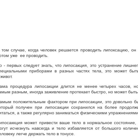
 том случае, когда человек решается проводить липоксацию, он 
отом уже ее проводить.
о - первых следует знать, что липосакция, это устранение лишн
пециальными приборами в разных частях тела, это может быть
 живот.
ама процедура липосакции длится не менее четырех часов, н
амым разным, иногда заживление протекает быстро, но может быть
амым положительным фактором при липосакции, это довольно быст
оторый получен при липосакции сохранился на более продолж
итаться, а также регулярно заниматься физическими упражнениями
ипосаккция может привести ваше тело в нормальное состояние,
огут исчезнуть навсегда и тело избавляется от большого количе
еловеку легче держать тело в тонусе.