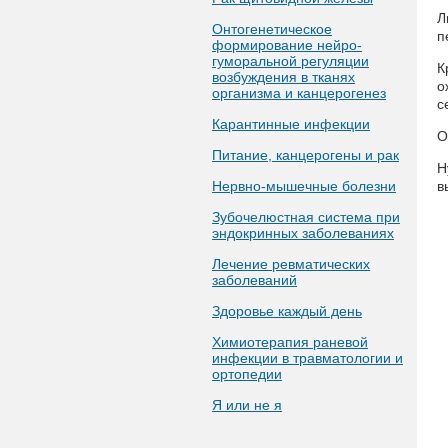
Л
Онтогенетическое
п
формирование нейро-
гуморальной регуляции
К
возбуждения в тканях
о
организма и канцерогенез
с
Карантинные инфекции
О
Питание, канцерогены и рак
Н
Нервно-мышечные болезни
в
Зубочелюстная система при
эндокринных заболеваниях
Лечение ревматических
заболеваний
Здоровье каждый день
Химиотерапия раневой
инфекции в травматологии и
ортопедии
Я или не я