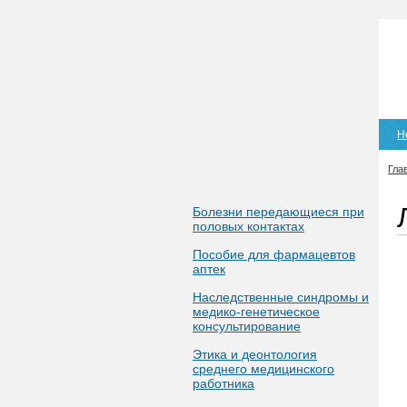
Н
Гла
Болезни передающиеся при
половых контактах
Пособие для фармацевтов
аптек
Наследственные синдромы и
медико-генетическое
консультирование
Этика и деонтология
среднего медицинского
работника