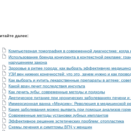
итайте далее:
Компьютерная томография в современной диагностике: когда
Использование бренда конкурента в контекстной рекламе: гр
нарушением закона
Здоровье в ритме города: как выбрать эффективную медицинс
вен нижних конечностей: что это, зачем нужно и как прово
УЗИ
Как выбрать и купить лекарственные препараты в аптеке: сове
Какой врач лечит последствия инсульта
Как лечить зубы: современные методы и подходы
Диетическое питание при хронических заболеваниях печени и
Иммерсионная ванна «Медсим»: Революция в медицинской р
Какие заболевания можно выявить при помощи анализов гор
Современные методы установки зубных имплантов
Эффективное решение эстетических проблем: отопластика
Схемы лечения и симптомы
у женщин
ВПЧ