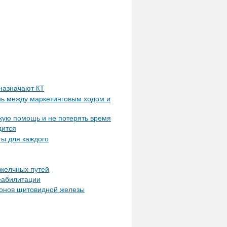
 назначают
КТ
ань между маркетинговым ходом и
кую помощь и не потерять время
дится
ты для каждого
 желчных путей
еабилитации
монов щитовидной железы