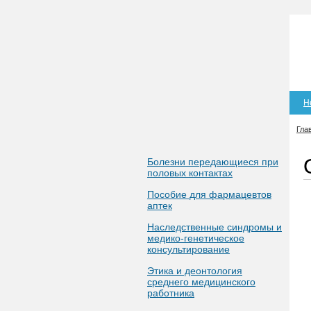
Н
Гла
Болезни передающиеся при
половых контактах
Пособие для фармацевтов
аптек
Наследственные синдромы и
медико-генетическое
консультирование
Этика и деонтология
среднего медицинского
работника