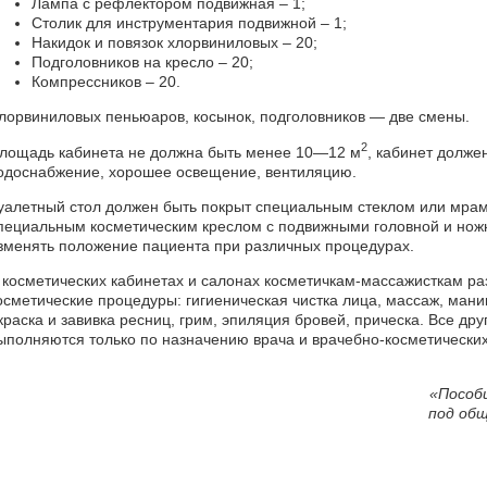
Лампа с рефлектором подвижная – 1;
Столик для инструментария подвижной – 1;
Накидок и повязок хлорвиниловых – 20;
Подголовников на кресло – 20;
Компрессников – 20.
лорвиниловых пеньюаров, косынок, подголовников — две смены.
2
лощадь кабинета не должна быть менее 10—12 м
, кабинет долже
одоснабжение, хорошее освещение, вентиляцию.
уалетный стол должен быть покрыт специальным стеклом или мрам
пециальным косметическим креслом с подвижными головной и но
зменять положение пациента при различных процедурах.
 косметических кабинетах и салонах косметичкам-массажисткам 
осметические процедуры: гигиеническая чистка лица, массаж, мани
краска и завивка ресниц, грим, эпиляция бровей, прическа. Все др
ыполняются только по назначению врача и врачебно-косметически
«
Пособ
под общ