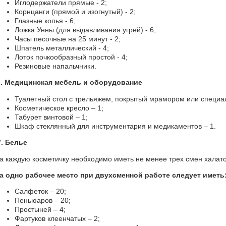
Иглодержатели прямые - 2;
Корнцанги (прямой и изогнутый) - 2;
Глазные копья - 6;
Ложка Унны (для выдавливания угрей) - 6;
Часы песочные на 25 минут - 2;
Шпатель металлический - 4;
Лоток почкообразный простой - 4;
Резиновые напальчники.
. Медицинская мебель и оборудование
I
Туалетный стол с трельяжем, покрытый мрамором или специа
Косметическое кресло – 1;
Табурет винтовой – 1;
Шкаф стеклянный для инструментария и медикаментов – 1.
. Белье
V
а каждую косметичку необходимо иметь не менее трех смен халато
а одно рабочее место при двухсменной работе следует иметь
Салфеток – 20;
Пеньюаров – 20;
Простыней – 4;
Фартуков клеенчатых – 2;