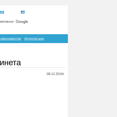
Главная
Карта сайта
RSS
в-массажистов
Опухоли шеи
инета
08.12.2010г.