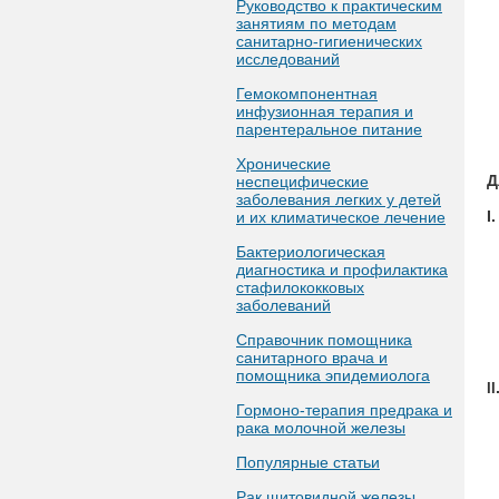
Руководство к практическим
занятиям по методам
санитарно-гигиенических
исследований
Гемокомпонентная
инфузионная терапия и
парентеральное питание
Хронические
Д
неспецифические
заболевания легких у детей
I
и их климатическое лечение
Бактериологическая
диагностика и профилактика
стафилококковых
заболеваний
Справочник помощника
санитарного врача и
помощника эпидемиолога
II
Гормоно-терапия предрака и
рака молочной железы
Популярные статьи
Рак щитовидной железы