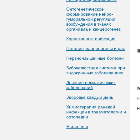
Онтогенетическое
формирование нейро-
гуморальной регуляции
возбуждения в тканях
организма и канцерогенез
Карантинные инфекции
Питание, канцерогены и рак
II
Нервно-мышечные болезни
Зубочелюстная система при
эндокринных заболеваниях
Лечение ревматических
заболеваний
I
Здоровье каждый день
Н
Химиотерапия раневой
Н
инфекции в травматологии и
ортопедии
Я или не я