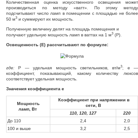
Количественная оценка искусственного освещения может
производиться по методу «ватт». По этому методу
подсчитывают число ламп в помещении с площадью не более
3
50 м
и суммируют их мощность.
Полученную величину делят на площадь помещения и
3
получают удельную мощность ламп в ваттах на 1 м
(Р).
Освещенность (Е) рассчитывают по формуле:
3
где:
Р — удельная мощность светильников, вт/м
; е —
коэффициент, показывающий, какому количеству люксов
соответствует удельная мощность.
Значения коэффициента е
Коэффициент при напряжении в
Мощность
сети, В
ламп, Вт
110, 120, 127
220
До 110
2,4
2,0
100 и выше
3,2
2,5