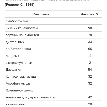
[Pearson С., 1969]
Симптомы
Частота, %
Слабость мышц:
нижних конечностей
98
верхних конечностей
78
дистальных
33
сгибателей шеи
66
лицевых
11
экстраокулярных
2
Дисфагия
54
Контрактуры мышц
32
Атрофия мышц
32
Изменения кожи:
типичные для дерматомиозита
42
нетипичные
20