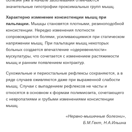
болезни уже в начале заболевания отмечаются
значительные гипотрофии проксимальных групп мышц.
Характерно изменение консистенции мышц при
пальпации.
Мышцы становятся плотными, резиноподобной
консистенции. Нередко изменения плотности
сопровождаются болями, усиливающимися при статическом
напряжении мышц. При пальпации мышц некоторых
больных создается впечатление «одеревенелости»
мускулатуры, что сочетается с изменением растяжимости
мышц и ранним появлением контрактур.
Сухожильные и периостальные рефлексы сохраняются, а в
ряде случаев оживляются даже при выраженной слабости
мышц. Случаи с выпадением рефлексов не часты и
относятся в основном к формам полимиозита, сочетающего
с невропатиями и грубыми изменениями консистенции
мышц.
«Нервно-мышечные болезни»,
Б.М.Гехт, Н.А.Ильина