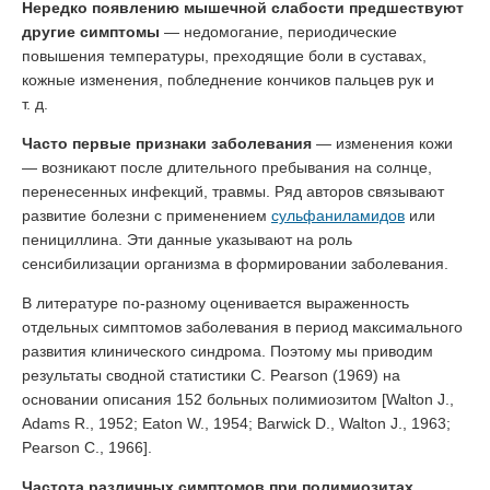
Нередко появлению мышечной слабости предшествуют
другие симптомы
— недомогание, периодические
повышения температуры, преходящие боли в суставах,
кожные изменения, побледнение кончиков пальцев рук и
т. д.
Часто первые признаки заболевания
— изменения кожи
— возникают после длительного пребывания на солнце,
перенесенных инфекций, травмы. Ряд авторов связывают
развитие болезни с применением
сульфаниламидов
или
пенициллина. Эти данные указывают на роль
сенсибилизации организма в формировании заболевания.
В литературе по-разному оценивается выраженность
отдельных симптомов заболевания в период максимального
развития клинического синдрома. Поэтому мы приводим
результаты сводной статистики С. Pearson (1969) на
основании описания 152 больных полимиозитом [Walton J.,
Adams R., 1952; Eaton W., 1954; Barwick D., Walton J., 1963;
Pearson C., 1966].
Частота различных симптомов при полимиозитах