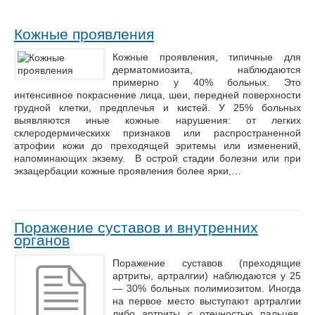
Кожные проявления
Кожные проявления, типичные для
дерматомиозита, наблюдаются
примерно у 40% больных. Это
интенсивное покраснение лица, шеи, передней поверхности
грудной клетки, предплечья и кистей. У 25% больных
выявляются иные кожные нарушения: от легких
склеродермическихк признаков или распространенной
атрофии кожи до преходящей эритемы или изменений,
напоминающих экзему. В острой стадии болезни или при
экзацербации кожные проявления более ярки,…
Поражение суставов и внутренних
органов
Поражение суставов (преходящие
артриты, артралгии) наблюдаются у 25
— 30% больных полимиозитом. Иногда
на первое место выступают артралгии
либо артриты с отечностью пальцев,