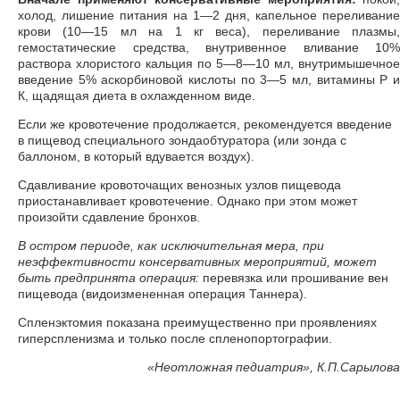
холод, лишение питания на 1—2 дня, капельное переливание
крови (10—15 мл на 1 кг веса), переливание плазмы,
гемостатические средства, внутривенное вливание 10%
раствора хлористого кальция по 5—8—10 мл, внутримышечное
введение 5% аскорбиновой кислоты по 3—5 мл, витамины Р и
К, щадящая диета в охлажденном виде.
Если же кровотечение продолжается, рекомендуется введение
в пищевод специального зондаобтуратора (или зонда с
баллоном, в который вдувается воздух).
Сдавливание кровоточащих венозных узлов пищевода
приостанавливает кровотечение. Однако при этом может
произойти сдавление бронхов.
В остром периоде, как исключительная мера, при
неэффективности консервативных мероприятий, может
быть предпринята операция:
перевязка или прошивание вен
пищевода (видоизмененная операция Таннера).
Спленэктомия показана преимущественно при проявлениях
гиперспленизма и только после спленопортографии.
«
Неотложная педиатрия», К.П.Сарылова