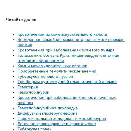
Читайте далее:
Кровотечения из мочеиспускательного канала
Врожденная семейная макроцитарная гемолитическая
анемия
Кровотечения при заболеваниях мочевого пузыря
Талассемия, болезнь Кули, мишеневидно-клеточная
гемолитическая анемия
Камни мочевыделительных органов
Приобретенные гемолитические анемии
Туберкулез мочевого пузыря
Три формы аутоиммунной гемолитической анемии
Гематурия
Гемоглобинурии
Кровотечения при заболеваниях почек и почечных
лоханок
Гемоглобинурийная лихорадка
Диффузный гломерулонефрит
Пароксизмальная холодовая гемоглобинурия
Легочное кровохарканье и кровотечение
Туберкулез почек