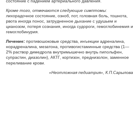
состояние с падением артериального давления.
Кроме того, отмечаются следующие симптомы:
лихорадочное состояние, озноб, пот, головная боль, тошнота,
рвота иногда понос, затрудненное дыхание с удушьем и
цианозом, потеря сознания, иногда судороги, гемоглобинемия и
гемоглобинурия.
Лечение:
противошоковые средства, инъекции адреналина,
норадреналина, мезатона, противогистаминные средства (1—
2% раствор димедрола внутримышечно внутрь пипольфен,
супрастин, диазолин),
, кортизон, преднизолон, заменное
АКТГ
переливание крови.
«
Неотложная педиатрия», К.П.Сарылова