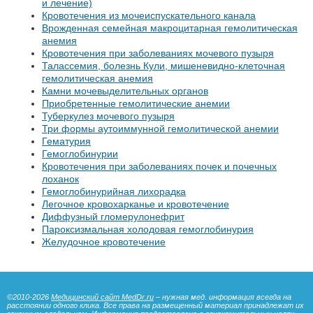
и лечение)
Кровотечения из мочеиспускательного канала
Врожденная семейная макроцитарная гемолитическая
анемия
Кровотечения при заболеваниях мочевого пузыря
Талассемия, болезнь Кули, мишеневидно-клеточная
гемолитическая анемия
Камни мочевыделительных органов
Приобретенные гемолитические анемии
Туберкулез мочевого пузыря
Три формы аутоиммунной гемолитической анемии
Гематурия
Гемоглобинурии
Кровотечения при заболеваниях почек и почечных
лоханок
Гемоглобинурийная лихорадка
Легочное кровохарканье и кровотечение
Диффузный гломерулонефрит
Пароксизмальная холодовая гемоглобинурия
Желудочное кровотечение
©2010-2026
Медицинский сайт MedDr.ru
– нужная мед. информация всегда на
расстоянии одного клика. Все права на размещенный материал принадлежат их