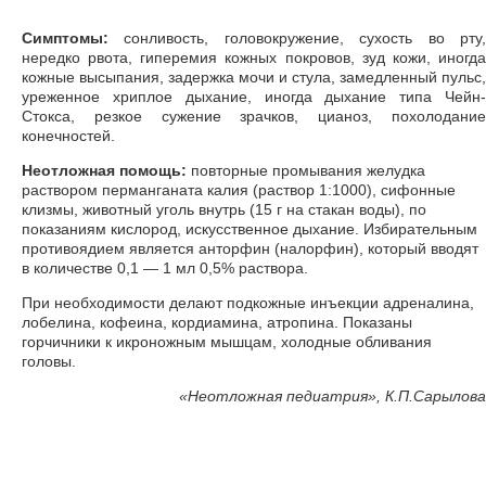
Симптомы:
сонливость, головокружение, сухость во рту
нередко рвота, гиперемия кожных покровов, зуд кожи, иногда
кожные высыпания, задержка мочи и стула, замедленный пульс,
уреженное хриплое дыхание, иногда дыхание типа Чейн-
Стокса, резкое сужение зрачков, цианоз, похолодание
конечностей.
Неотложная помощь:
повторные промывания желудка
раствором перманганата калия (раствор 1:1000), сифонные
клизмы, животный уголь внутрь (15 г на стакан воды), по
показаниям кислород, искусственное дыхание. Избирательным
противоядием является анторфин (налорфин), который вводят
в количестве 0,1 — 1 мл 0,5% раствора.
При необходимости делают подкожные инъекции адреналина,
лобелина, кофеина, кордиамина, атропина. Показаны
горчичники к икроножным мышцам, холодные обливания
головы.
«
Неотложная педиатрия», К.П.Сарылова