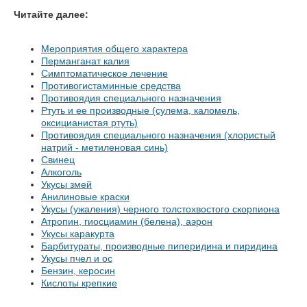
Читайте далее:
Мероприятия общего характера
Перманганат калия
Симптоматическое лечение
Противогистаминные средства
Противоядия специального назначения
Ртуть и ее производные (сулема, каломель,
оксицианистая ртуть)
Противоядия специального назначения (хлористый
натрий - метиленовая синь)
Свинец
Алкоголь
Укусы змей
Анилиновые краски
Укусы (ужаления) черного толстохвостого скорпиона
Атропин, гиосциамин (белена), аэрон
Укусы каракурта
Барбитураты, производные пиперидина и пиридина
Укусы пчел и ос
Бензин, керосин
Кислоты крепкие