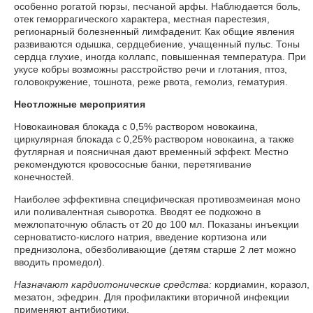
особенно рогатой гюрзы, песчаной арфы. Наблюдается боль,
отек геморрагического характера, местная парестезия,
регионарный болезненный лимфаденит. Как общие явления
развиваются одышка, сердцебиение, учащенный пульс. Тоны
сердца глухие, иногда коллапс, повышенная температура. При
укусе кобры возможны расстройство речи и глотания, птоз,
головокружение, тошнота, реже рвота, гемолиз, гематурия.
Неотложные мероприятия
Новокаиновая блокада с 0,5% раствором новокаина,
циркулярная блокада с 0,25% раствором новокаина, а также
футлярная и поясничная дают временный эффект. Местно
рекомендуются кровососные банки, перетягивание
конечностей.
Наиболее эффективна специфическая противозмеиная моно
или поливалентная сыворотка. Вводят ее подкожно в
межлопаточную область от 20 до 100 мл. Показаны инъекции
серноватисто-кислого натрия, введение кортизона или
преднизолона, обезболивающие (детям старше 2 лет можно
вводить промедол).
Назначают кардиотонические средства:
кордиамин, коразол,
мезатон, эфедрин. Для профилактики вторичной инфекции
применяют антибиотики.