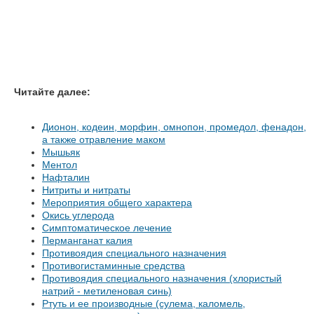
Читайте далее:
Дионон, кодеин, морфин, омнопон, промедол, фенадон,
а также отравление маком
Мышьяк
Ментол
Нафталин
Нитриты и нитраты
Мероприятия общего характера
Окись углерода
Симптоматическое лечение
Перманганат калия
Противоядия специального назначения
Противогистаминные средства
Противоядия специального назначения (хлористый
натрий - метиленовая синь)
Ртуть и ее производные (сулема, каломель,