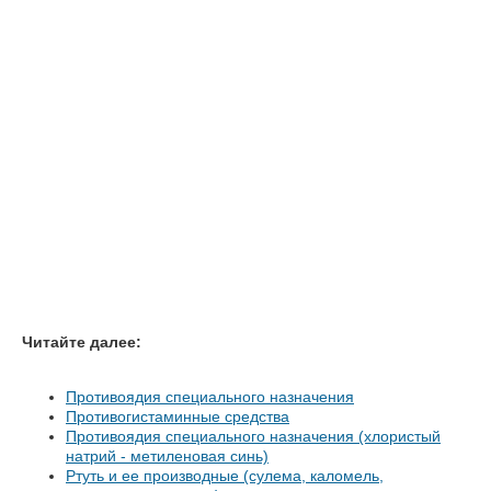
Читайте далее:
Противоядия специального назначения
Противогистаминные средства
Противоядия специального назначения (хлористый
натрий - метиленовая синь)
Ртуть и ее производные (сулема, каломель,