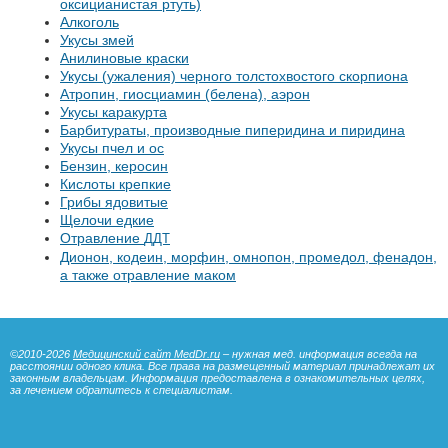
оксицианистая ртуть)
Алкоголь
Укусы змей
Анилиновые краски
Укусы (ужаления) черного толстохвостого скорпиона
Атропин, гиосциамин (белена), аэрон
Укусы каракурта
Барбитураты, производные пиперидина и пиридина
Укусы пчел и ос
Бензин, керосин
Кислоты крепкие
Грибы ядовитые
Щелочи едкие
Отравление
ДДТ
Дионон, кодеин, морфин, омнопон, промедол, фенадон,
а также отравление маком
©2010-2026
Медицинский сайт MedDr.ru
– нужная мед. информация всегда на
расстоянии одного клика. Все права на размещенный материал принадлежат их
законным владельцам. Информация предоставлена в ознакомительных целях,
за лечением обратитесь к специалистам.