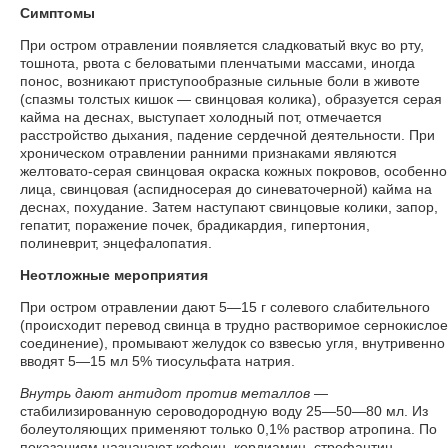
Симптомы
При остром отравлении появляется сладковатый вкус во рту,
тошнота, рвота с беловатыми пленчатыми массами, иногда
понос, возникают приступообразные сильные боли в животе
(спазмы толстых кишок — свинцовая колика), образуется серая
кайма на деснах, выступает холодный пот, отмечается
расстройство дыхания, падение сердечной деятельности. При
хроническом отравлении ранними признаками являются
желтовато-серая свинцовая окраска кожных покровов, особенно
лица, свинцовая (аспидносерая до синеваточерной) кайма на
деснах, похудание. Затем наступают свинцовые колики, запор,
гепатит, поражение почек, брадикардия, гипертония,
полиневрит, энцефалопатия.
Неотложные мероприятия
При остром отравлении дают 5—15 г солевого слабительного
(происходит перевод свинца в трудно растворимое сернокислое
соединение), промывают желудок со взвесью угля, внутривенно
вводят 5—15 мл 5% тиосульфата натрия.
Внутрь дают антидот против металлов
—
стабилизированную сероводородную воду 25—50—80 мл. Из
болеутоляющих применяют только 0,1% раствор атропина. По
показаниям назначают кофеин, кордиамин, строфантин.