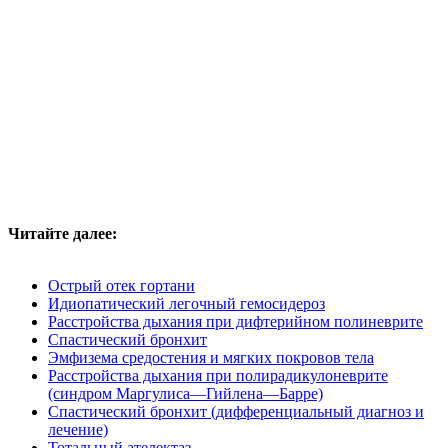
Читайте далее:
Острый отек гортани
Идиопатический легочный гемосидероз
Расстройства дыхания при дифтерийном полиневрите
Спастический бронхит
Эмфизема средостения и мягких покровов тела
Расстройства дыхания при полирадикулоневрите
(синдром Маргулиса—Гийлена—Барре)
Спастический бронхит (дифференциальный диагноз и
лечение)
Тотальный ателектаз