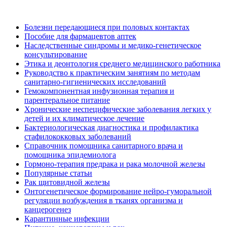
Болезни передающиеся при половых контактах
Пособие для фармацевтов аптек
Наследственные синдромы и медико-генетическое
консультирование
Этика и деонтология среднего медицинского работника
Руководство к практическим занятиям по методам
санитарно-гигиенических исследований
Гемокомпонентная инфузионная терапия и
парентеральное питание
Хронические неспецифические заболевания легких у
детей и их климатическое лечение
Бактериологическая диагностика и профилактика
стафилококковых заболеваний
Справочник помощника санитарного врача и
помощника эпидемиолога
Гормоно-терапия предрака и рака молочной железы
Популярные статьи
Рак щитовидной железы
Онтогенетическое формирование нейро-гуморальной
регуляции возбуждения в тканях организма и
канцерогенез
Карантинные инфекции